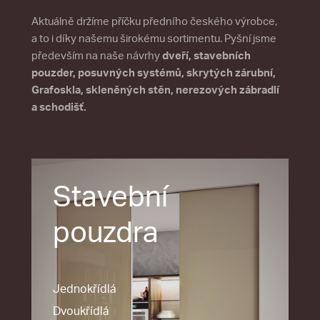
Aktuálně držíme příčku předního českého výrobce,
a to i díky našemu širokému sortimentu. Pyšní jsme
především na naše návrhy
dveří, stavebních
pouzder, posuvných systémů, skrytých zárubní,
Grafoskla, skleněných stěn, nerezových zábradlí
a schodišť.
Stavební
pouzdra
Jednokřídlá
Dvoukřídlá