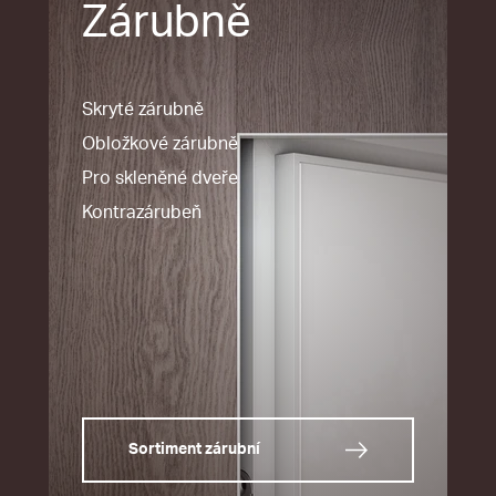
Zárubně
Skryté zárubně
Obložkové zárubně
Pro skleněné dveře
Kontrazárubeň
Sortiment zárubní