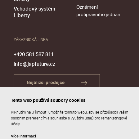
Oznámení
Vchodový systém
protiprávního jednání
Liberty
ZÁKAZNICKÁ LINKA
+420 581 587 811
info@japfuture.cz
Nejbližší prodejce
Tento web používá soubory cookies
Kliknutím na „Přijmout“ umožníte tomuto webu, aby se přizpůsobil Vašim
osobním preferencím a souhlasíte s využitím údajů pro remarketingové
účely.
Více informací