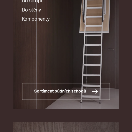
Do stropu
Do stěny
Komponenty
Sortiment půdních schodů