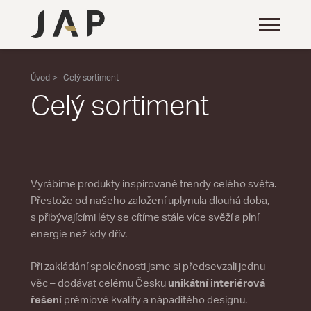
Úvod
Celý sortiment
Celý sortiment
Vyrábíme produkty inspirované trendy celého světa.
Přestože od našeho založení uplynula dlouhá doba,
s přibývajícími léty se cítíme stále více svěží a plní
energie než kdy dřív.
Při zakládání společnosti jsme si předsevzali jednu
věc – dodávat celému Česku
unikátní interiérová
řešení
prémiové kvality a nápaditého designu.