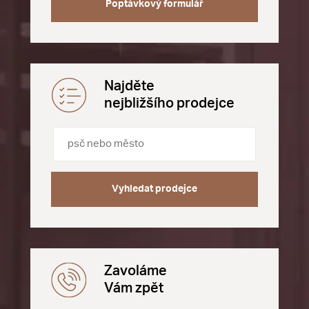
Poptávkový formulář
Najděte
nejbližšího prodejce
Vyhledat prodejce
Zavoláme
Vám zpět