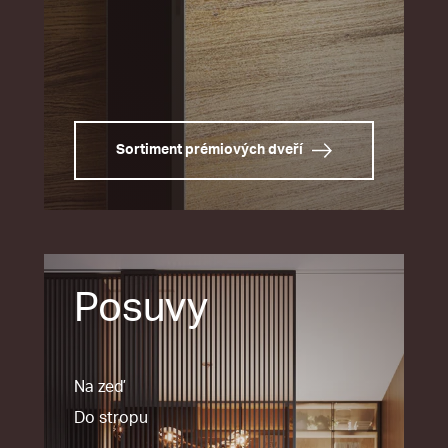
Sortiment prémiových dveří
Posuvy
Na zeď
Do stropu