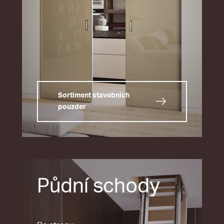
Sortiment stavebních
pouzder
Půdní schody