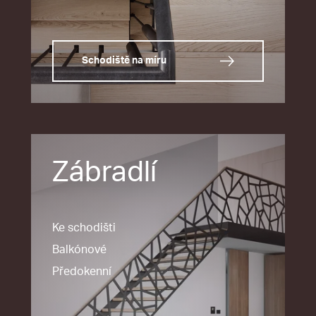
Schodiště na míru
Zábradlí
Ke schodišti
Balkónové
Předokenní