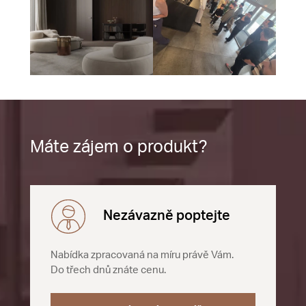
Máte zájem o produkt?
Nezávazně poptejte
Nabídka zpracovaná na míru právě Vám.
Do třech dnů znáte cenu.