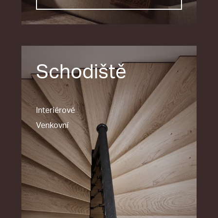
Schodiště
Interiérové
Venkovní