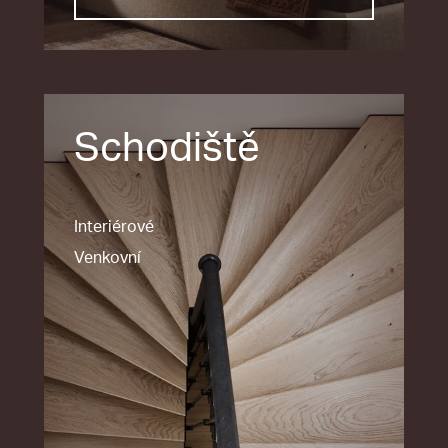
Schodiště
Interiérové
Venkovní