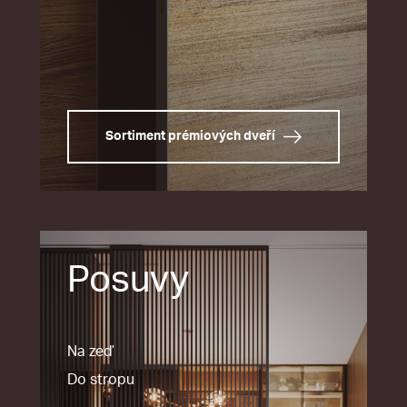
Sortiment prémiových dveří
Posuvy
Na zeď
Do stropu