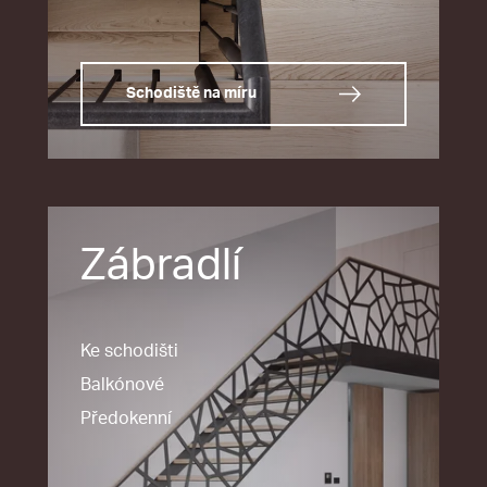
Schodiště na míru
Zábradlí
Ke schodišti
Balkónové
Předokenní