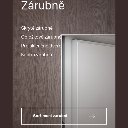
Zárubně
Skryté zárubně
Obložkové zárubně
Pro skleněné dveře
Kontrazárubeň
Sortiment zárubní