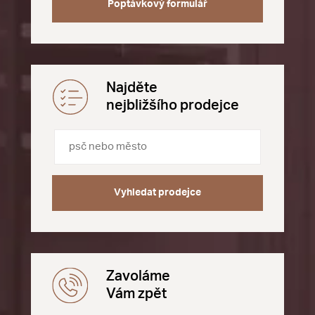
Poptávkový formulář
Najděte
nejbližšího prodejce
Vyhledat prodejce
Zavoláme
Vám zpět