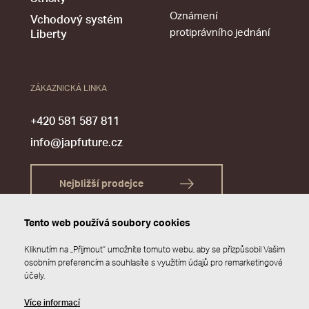
Oznámení
Vchodový systém
protiprávního jednání
Liberty
ZÁKAZNICKÁ LINKA
+420 581 587 811
info@japfuture.cz
Nejbližší prodejce
Tento web používá soubory cookies
Kliknutím na „Přijmout“ umožníte tomuto webu, aby se přizpůsobil Vašim
osobním preferencím a souhlasíte s využitím údajů pro remarketingové
účely.
Více informací