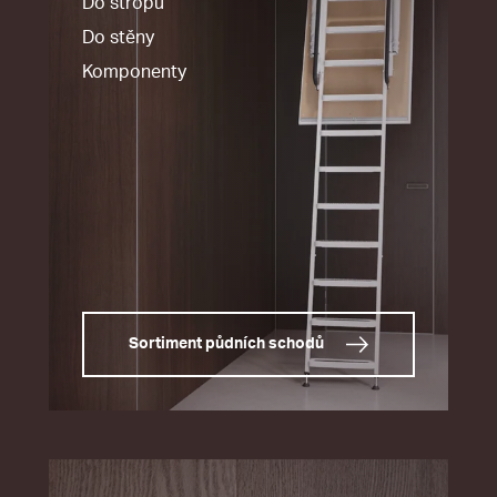
Do stropu
Do stěny
Komponenty
Sortiment půdních schodů