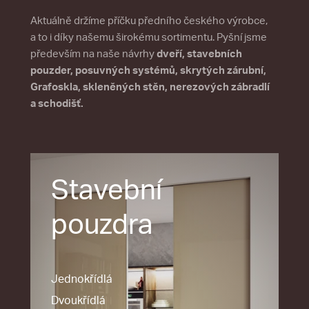
Aktuálně držíme příčku předního českého výrobce,
a to i díky našemu širokému sortimentu. Pyšní jsme
především na naše návrhy
dveří, stavebních
pouzder, posuvných systémů, skrytých zárubní,
Grafoskla, skleněných stěn, nerezových zábradlí
a schodišť.
Stavební
pouzdra
Jednokřídlá
Dvoukřídlá