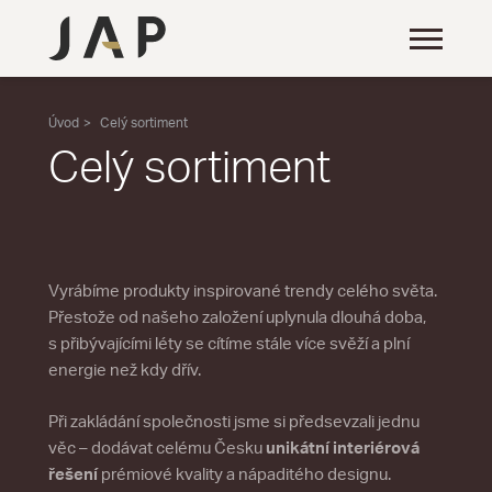
Úvod
Celý sortiment
Celý sortiment
Vyrábíme produkty inspirované trendy celého světa.
Přestože od našeho založení uplynula dlouhá doba,
s přibývajícími léty se cítíme stále více svěží a plní
energie než kdy dřív.
Při zakládání společnosti jsme si předsevzali jednu
věc – dodávat celému Česku
unikátní interiérová
řešení
prémiové kvality a nápaditého designu.