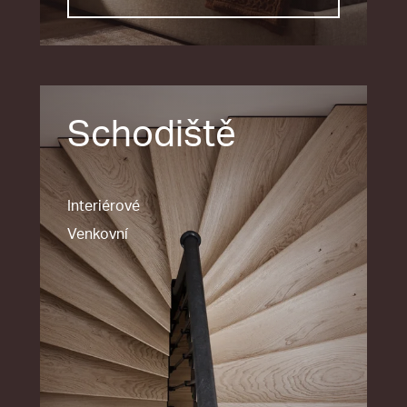
Schodiště
Interiérové
Venkovní