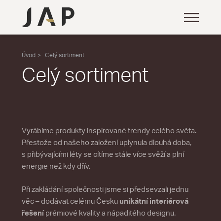
Úvod
Celý sortiment
Celý sortiment
Vyrábíme produkty inspirované trendy celého světa.
Přestože od našeho založení uplynula dlouhá doba,
s přibývajícími léty se cítíme stále více svěží a plní
energie než kdy dřív.
Při zakládání společnosti jsme si předsevzali jednu
věc – dodávat celému Česku
unikátní interiérová
řešení
prémiové kvality a nápaditého designu.