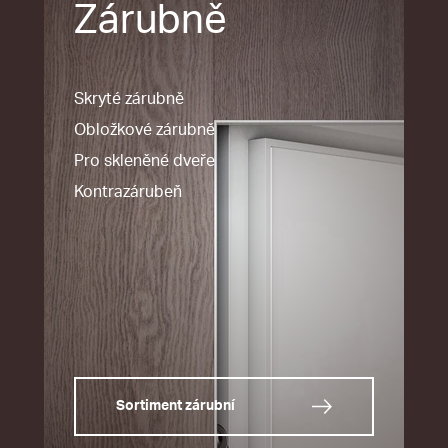
Zárubně
Skryté zárubně
Obložkové zárubně
Pro skleněné dveře
Kontrazárubeň
Sortiment zárubní