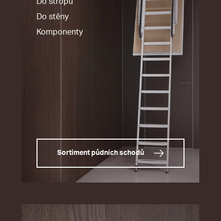
Do stropu
Do stěny
Komponenty
Sortiment půdních schodů