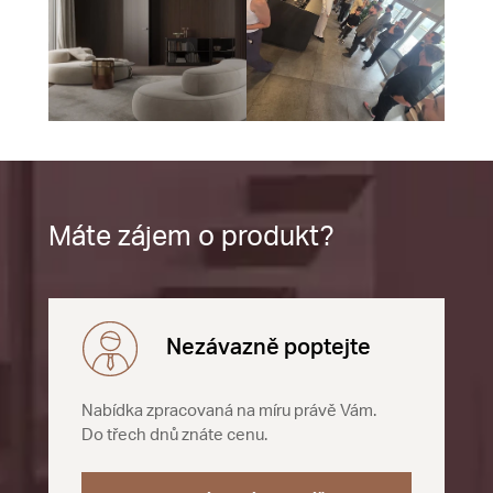
Máte zájem o produkt?
Nezávazně poptejte
Nabídka zpracovaná na míru právě Vám.
Do třech dnů znáte cenu.