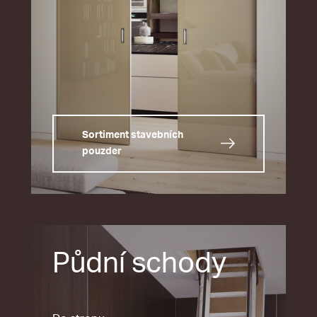
Sortiment stavebních
pouzder
Půdní schody