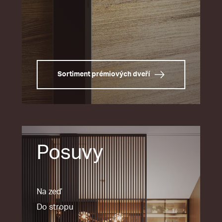
Sortiment prémiových dveří
Posuvy
Na zeď
Do stropu