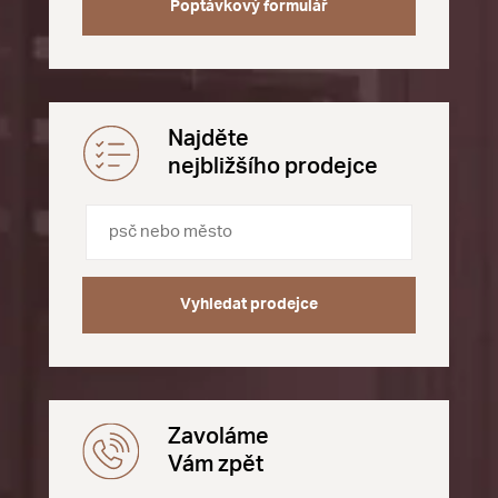
Poptávkový formulář
Najděte
nejbližšího prodejce
Vyhledat prodejce
Zavoláme
Vám zpět