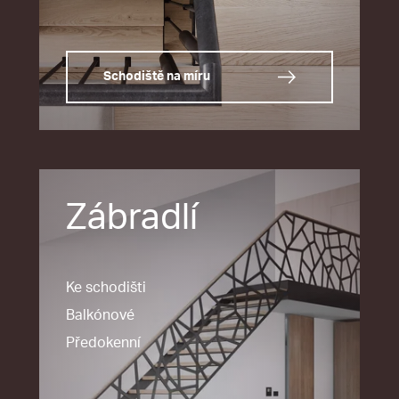
Schodiště na míru
Zábradlí
Ke schodišti
Balkónové
Předokenní