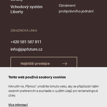
Oznámení
Vchodový systém
protiprávního jednání
Liberty
ZÁKAZNICKÁ LINKA
+420 581 587 811
info@japfuture.cz
Nejbližší prodejce
Tento web používá soubory cookies
Kliknutím na „Přijmout“ umožníte tomuto webu, aby se přizpůsobil Vašim
osobním preferencím a souhlasíte s využitím údajů pro remarketingové
účely.
Více informací