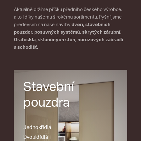
Aktuálně držíme příčku předního českého výrobce,
a to i díky našemu širokému sortimentu. Pyšní jsme
především na naše návrhy
dveří, stavebních
pouzder, posuvných systémů, skrytých zárubní,
Grafoskla, skleněných stěn, nerezových zábradlí
a schodišť.
Stavební
pouzdra
Jednokřídlá
Dvoukřídlá