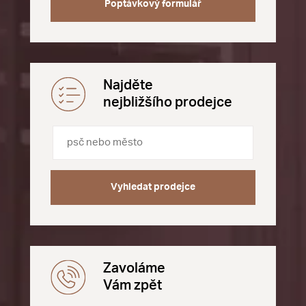
Poptávkový formulář
Najděte
nejbližšího prodejce
Vyhledat prodejce
Zavoláme
Vám zpět