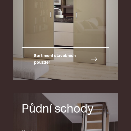
Sortiment stavebních
pouzder
Půdní schody