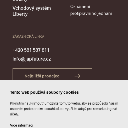
Oznámení
Vchodový systém
protiprávního jednání
Liberty
ZÁKAZNICKÁ LINKA
+420 581 587 811
info@japfuture.cz
Nejbližší prodejce
Tento web používá soubory cookies
Kliknutím na „Přijmout“ umožníte tomuto webu, aby se přizpůsobil Vašim
osobním preferencím a souhlasíte s využitím údajů pro remarketingové
účely.
Více informací