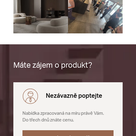
Máte zájem o produkt?
Nezávazně poptejte
Nabídka zpracovaná na míru právě Vám.
Do třech dnů znáte cenu.