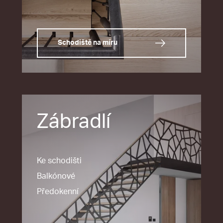
Schodiště na míru
Zábradlí
Ke schodišti
Balkónové
Předokenní