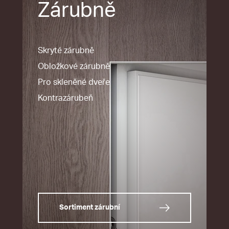
Zárubně
Skryté zárubně
Obložkové zárubně
Pro skleněné dveře
Kontrazárubeň
Sortiment zárubní