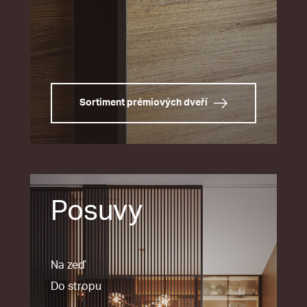
Sortiment prémiových dveří
Posuvy
Na zeď
Do stropu