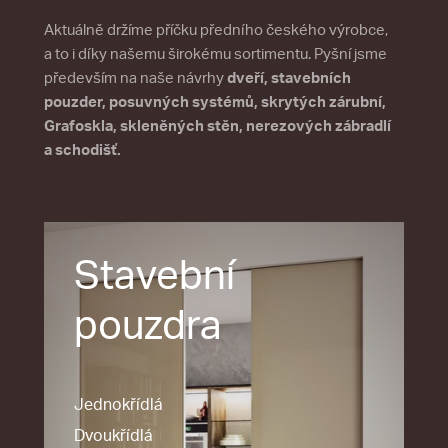
Aktuálně držíme příčku předního českého výrobce,
a to i díky našemu širokému sortimentu. Pyšní jsme
především na naše návrhy
dveří, stavebních
pouzder, posuvných systémů, skrytých zárubní,
Grafoskla, skleněných stěn, nerezových zábradlí
a schodišť.
Stavební
pouzdra
Jednokřídlá
Dvoukřídlá