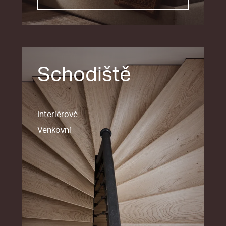
Schodiště
Interiérové
Venkovní