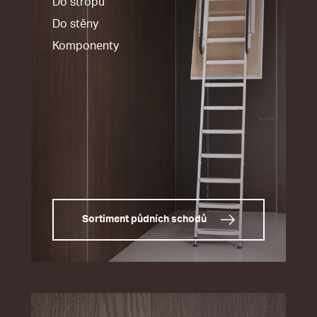
Do stropu
Do stěny
Komponenty
Sortiment půdních schodů