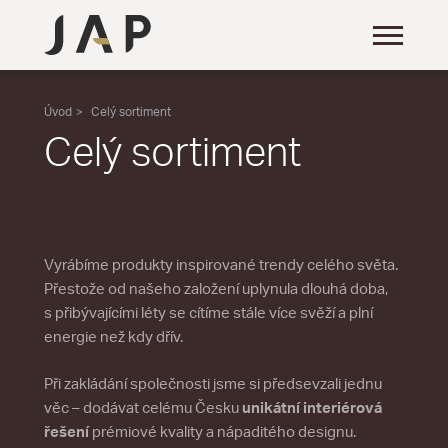
Úvod
Celý sortiment
Celý sortiment
Vyrábíme produkty inspirované trendy celého světa.
Přestože od našeho založení uplynula dlouhá doba,
s přibývajícími léty se cítíme stále více svěží a plní
energie než kdy dřív.
Při zakládání společnosti jsme si předsevzali jednu
věc – dodávat celému Česku
unikátní interiérová
řešení
prémiové kvality a nápaditého designu.