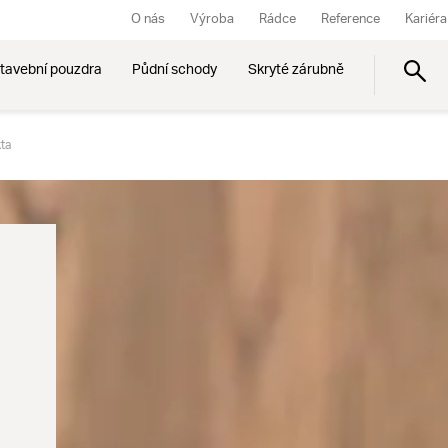
O nás
Výroba
Rádce
Reference
Kariéra
tavební pouzdra
Půdní schody
Skryté zárubně
ta