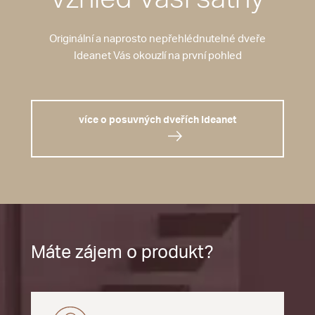
Originální a naprosto nepřehlédnutelné dveře
Ideanet Vás okouzlí na první pohled
více o posuvných dveřích Ideanet
Máte zájem o produkt?