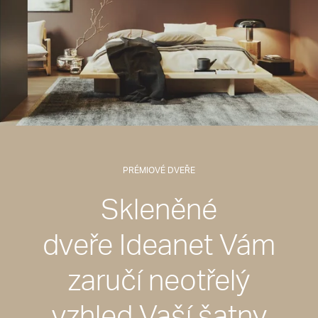
PRÉMIOVÉ DVEŘE
Skleněné
dveře Ideanet Vám
zaručí neotřelý
vzhled Vaší šatny