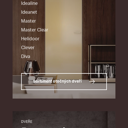
Idealine
Ideanet
Master
Master Clear
Helidoor
Clever
Diva
Sortiment otočných dveří
DVEŘE