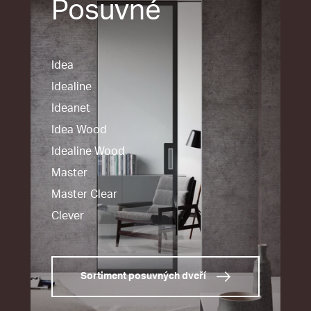
Posuvné
Idea
Idealine
Ideanet
Idea Wood
Idealine Wood
Master
Master Clear
Clever
Sortiment posuvných dveří