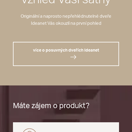
Originální a naprosto nepřehlédnutelné dveře
Ideanet Vás okouzlí na první pohled
více o posuvných dveřích Ideanet
Máte zájem o produkt?