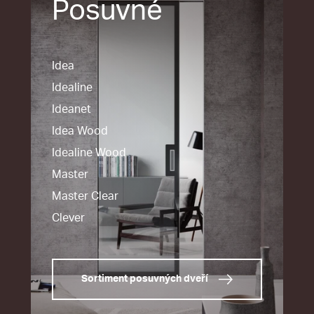
Posuvné
Idea
Idealine
Ideanet
Idea Wood
Idealine Wood
Master
Master Clear
Clever
Sortiment posuvných dveří