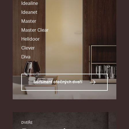
Idealine
Ideanet
Master
Master Clear
Helidoor
Clever
Diva
Sortiment otočných dveří
DVEŘE