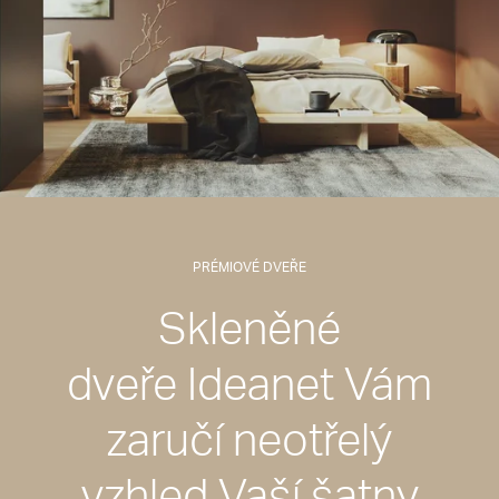
PRÉMIOVÉ DVEŘE
Skleněné
dveře Ideanet Vám
zaručí neotřelý
vzhled Vaší šatny