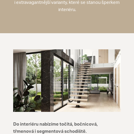
i extravagantnější varianty, které se stanou šperkem
interiéru.
Do interiéru nabízíme točitá, bočnicová,
třmenová i segmentová schodiště.