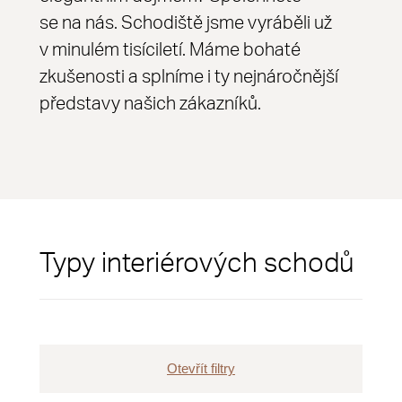
se na nás. Schodiště jsme vyráběli už
v minulém tisíciletí. Máme bohaté
zkušenosti a splníme i ty nejnáročnější
představy našich zákazníků.
Typy interiérových schodů
Otevřít filtry