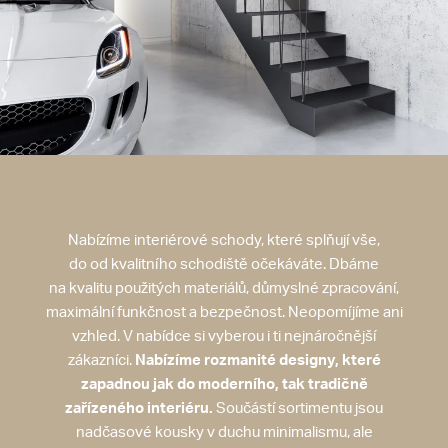
Nabízíme interiérové schody, které splňují vše,
do od kvalitního schodiště očekáváte. Dbáme
na kvalitu použitých materiálů, důmyslné zpracování,
maximální funkčnost a bezpečnost. Neopomíjíme ani
vzhled. V nabídce si vyberou i ti nejnáročnější
zákazníci.
Nabízíme rozmanité designy, které
zapadnou jak do moderního, tak tradičně
zařízeného interiéru.
Součástí sortimentu jsou
nadčasové kousky v duchu minimalismu, ale