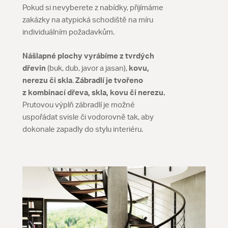
Pokud si nevyberete z nabídky, přijímáme
zakázky na atypická schodiště na míru
individuálním požadavkům.
Nášlapné plochy vyrábíme z tvrdých
dřevin
(buk, dub, javor a jasan),
kovu,
nerezu či skla
.
Zábradlí je tvořeno
z kombinací dřeva, skla, kovu či nerezu.
Prutovou výplň zábradlí je možné
uspořádat svisle či vodorovně tak, aby
dokonale zapadly do stylu interiéru.