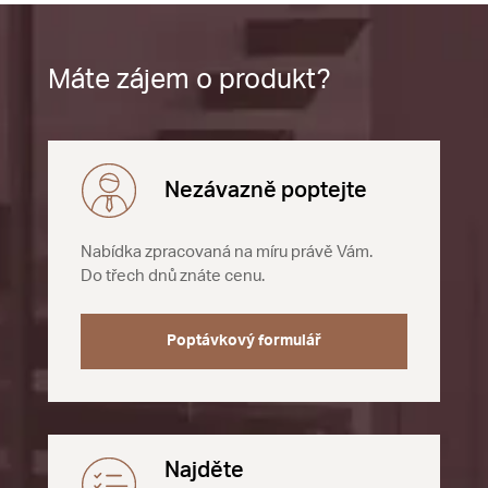
Máte zájem o produkt?
Nezávazně poptejte
Nabídka zpracovaná na míru právě Vám.
Do třech dnů znáte cenu.
Poptávkový formulář
Najděte