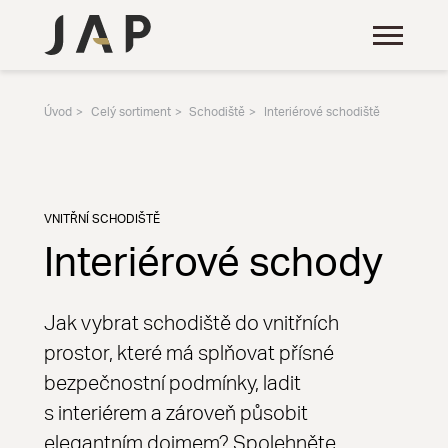
Úvod
Celý sortiment
Schodiště
Interiérové schodiště
VNITŘNÍ SCHODIŠTĚ
Interiérové schody
Jak vybrat schodiště do vnitřních
prostor, které má splňovat přísné
bezpečnostní podmínky, ladit
s interiérem a zároveň působit
elegantním dojmem? Spolehněte