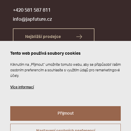
+420 581 587 811
info@japfuture.cz
Nejbližší prodejce
Tento web používá soubory cookies
Kliknutím na „Přijmout“ umožníte tomuto webu, aby se přizpůsobil Vašim
osobním preferencím a souhlasíte s využitím údajů pro remarketingové
účely.
Více informací
Přijmout
© 2026 JAP FUTURE s.r.o.
Zásady ochrany osobních údajů
Webdesign by
Studio 9
Nastavení osobních preferencí