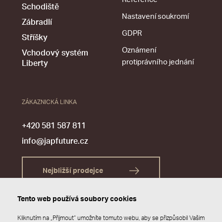
Schodiště
Nastavení soukromí
Zábradlí
GDPR
Stříšky
Oznámení
Vchodový systém
protiprávního jednání
Liberty
ZÁKAZNICKÁ LINKA
+420 581 587 811
info@japfuture.cz
Nejbližší prodejce
Tento web používá soubory cookies
Kliknutím na „Přijmout“ umožníte tomuto webu, aby se přizpůsobil Vašim