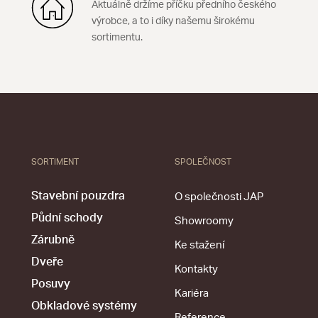
Aktuálně držíme příčku předního českého
výrobce, a to i díky našemu širokému
sortimentu.
SORTIMENT
SPOLEČNOST
Stavební pouzdra
O společnosti JAP
Půdní schody
Showroomy
Zárubně
Ke stažení
Dveře
Kontakty
Posuvy
Kariéra
Obkladové systémy
Reference