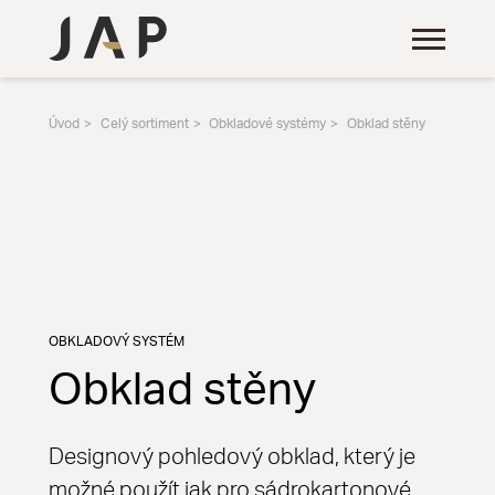
Úvod
Celý sortiment
Obkladové systémy
Obklad stěny
OBKLADOVÝ SYSTÉM
Obklad stěny
Designový pohledový obklad, který je
možné použít jak pro sádrokartonové,