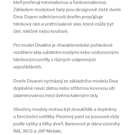
kteří preferují minimalismus a funkcionalismus.
Základem modelové řady jsou designově čisté dveře
Diva. Dojem odlehčenosti dveřím propůjčuje
hliníkový rám a vnitřní kalené sklo, které může být
čiré, mléčné nebo kouřové.
Pro model Divaline je charakteristické pohledové
rozdělení skla subtilními svislými nebo vodorovnými
hliníkovými profily v různých vzájemných
uspořádáních.
Dveře Divanet vycházejí ze základního modelu Diva
doplněné navíc zlatou nebo stříbrnou kovovou sítí
zalaminovanou mezi dvěma kalenými skly.
Všechny modely mohou být dvoukřídlé a doplněny
o fixní boční světlíky. Pivotový pant se posouvá vždy
podle výšky a šířky dveří. Barevnost je dána vzorníky
RAL, NCS a JAP Metalic.