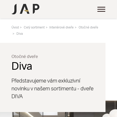
Úvod
Celý sortiment
Interiérové dveře
Otočné dveře
Diva
Otočné dveře
Diva
Představujeme vám exkluzivní
novinku v našem sortimentu - dveře
DIVA