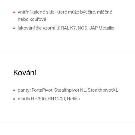
vnitřní kalené sklo, které může být čiré, mléčné
nebo kouřové
lakování dle vzorníků RAL K7, NCS, JAP Metallic
Kování
panty
:
PortaPivot, Stealthpivot NL, StealthpivotXL
madla HH300, HH1200, Helios