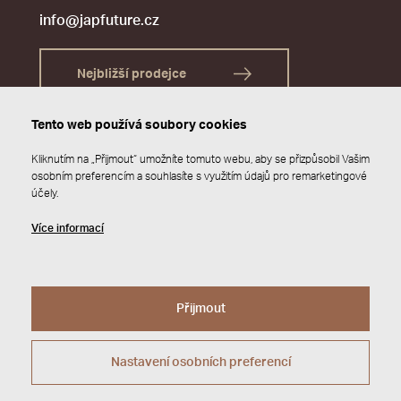
info@japfuture.cz
Nejbližší prodejce
Tento web používá soubory cookies
Kliknutím na „Přijmout“ umožníte tomuto webu, aby se přizpůsobil Vašim
osobním preferencím a souhlasíte s využitím údajů pro remarketingové
účely.
Více informací
Přijmout
© 2026 JAP FUTURE s.r.o.
Zásady ochrany osobních údajů
Webdesign by
Studio 9
Nastavení osobních preferencí