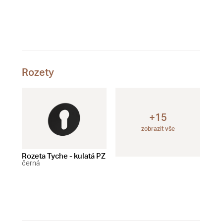
čer
Rozety
+15
zobrazit vše
Rozeta Tyche - kulatá PZ
Rozeta Tyche - kulatá BB
Roz
černá
černá
WC
čer