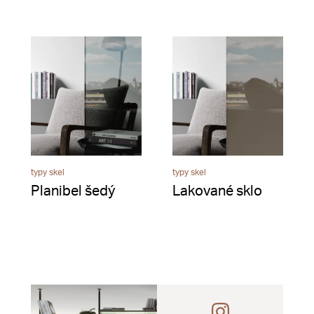
typy skel
typy skel
Planibel šedý
Lakované sklo