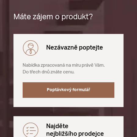
Máte zájem o produkt?
Nezávazně poptejte
Nabídka zpracovaná na míru právě Vám.
Do třech dnů znáte cenu.
Poptávkový formulář
Najděte
nejbližšího prodejce