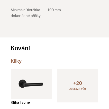
Minimální tloušťka
100 mm
dokončené příčky
Kování
Kliky
+20
zobrazit vše
Klika Tyche
Klika Evoq
Kli
s i