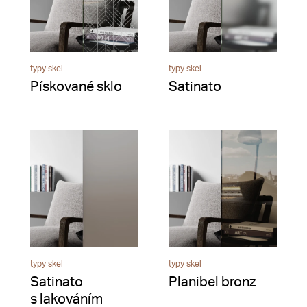
typy skel
typy skel
Pískované sklo
Satinato
typy skel
typy skel
Satinato
Planibel bronz
s lakováním