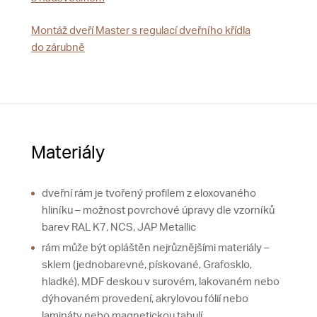
Montáž dveří Master s regulací dveřního křídla
do zárubně
Materiály
dveřní rám je tvořený profilem z eloxovaného
hliníku – možnost povrchové úpravy dle vzorníků
barev RAL K7, NCS, JAP Metallic
rám může být opláštěn nejrůznějšími materiály –
sklem (jednobarevné, pískované, Grafosklo,
hladké), MDF deskou v surovém, lakovaném nebo
dýhovaném provedení, akrylovou fólií nebo
lamináty nebo magnetickou tabulí