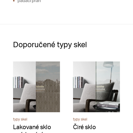
padací práh
Doporučené typy skel
typy skel
typy skel
Lakované sklo
Čiré sklo