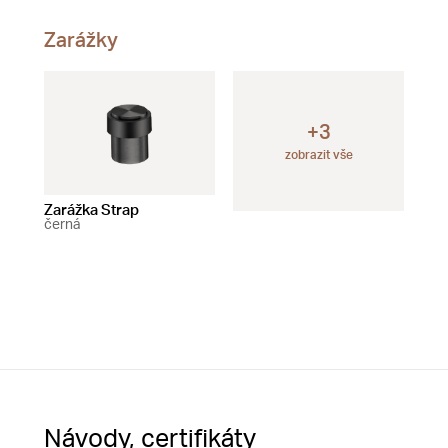
Zarážky
+3
zobrazit vše
Zarážka Strap
Zarážka Snail
Zar
černá
černá
s p
čer
Návody, certifikáty