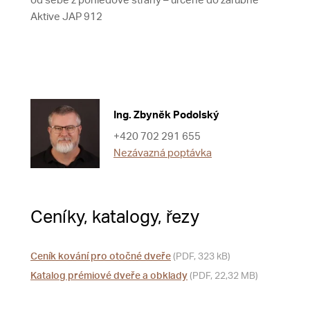
od sebe z pohledové strany – určené do zárubně
Aktive JAP 912
Ing. Zbyněk Podolský
+420 702 291 655
Nezávazná poptávka
Ceníky, katalogy, řezy
Ceník kování pro otočné dveře
(PDF, 323 kB)
Katalog prémiové dveře a obklady
(PDF, 22,32 MB)