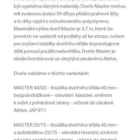
být vyplněna různými materiály. Dveře Master mohou
mít zvukovou izolaci 34 dB po přidání prahové lišty,
a to díky výplni z extrudovaného polystyrenu.
Maximální výška dveří Master je 3,7 m, které lze
provést i ve variantě od podlahy až ke stropu, ovšem
pro zvýšení stability dveřního křídla doporučujeme
dělit pomocí použití nadsvětlíku. Dveře Master je
ideální kombinovat se skrytými zárubněmi Aktive.
Dveře nabízíme v těchto variantách:
MASTER 40/00 – tloušťka dveřního křídla 40 mm –
bezpolodrážkové – otevírání klasické, směrem
k sobě z pohledové strany
určené do zárubně
–
Aktive JAP 911
MASTER 25/15 – tloušťka dveřního křídla 40 mm –
s polodrážkou 25/15 – otevírání reverzní, směrem