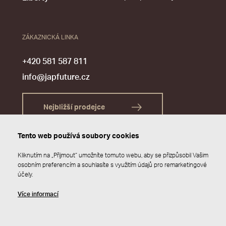
ZÁKAZNICKÁ LINKA
+420 581 587 811
info@japfuture.cz
Nejbližší prodejce
Tento web používá soubory cookies
Kliknutím na „Přijmout“ umožníte tomuto webu, aby se přizpůsobil Vašim
osobním preferencím a souhlasíte s využitím údajů pro remarketingové
účely.
Více informací