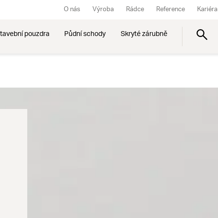
O nás
Výroba
Rádce
Reference
Kariéra
tavební pouzdra
Půdní schody
Skryté zárubně