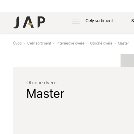
Celý sortiment
S
Úvod
Celý sortiment
Interiérové dveře
Otočné dveře
Master
Otočné dveře
Master