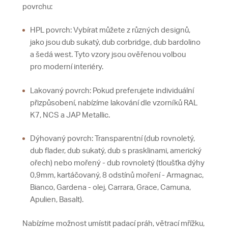
povrchu:
HPL povrch: Vybírat můžete z různých designů,
jako jsou dub sukatý, dub corbridge, dub bardolino
a šedá west. Tyto vzory jsou ověřenou volbou
pro moderní interiéry.
Lakovaný povrch: Pokud preferujete individuální
přizpůsobení, nabízíme lakování dle vzorníků RAL
K7, NCS a JAP Metallic.
Dýhovaný povrch: Transparentní (dub rovnoletý,
dub flader, dub sukatý, dub s prasklinami, americký
ořech) nebo mořený - dub rovnoletý (tloušťka dýhy
0,9mm, kartáčovaný, 8 odstínů moření - Armagnac,
Bianco, Gardena - olej, Carrara, Grace, Camuna,
Apulien, Basalt).
Nabízíme možnost umístit padací práh, větrací mřížku,