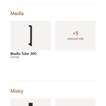
Madla
+5
zobrazit vše
Madlo Tube 300
Madlo Tube 200
Mad
černá
černá
čer
Misky