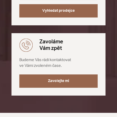
Vyhledat prodejce
Zavoláme
Vám zpět
Budeme Vás rádi kontaktovat
ve Vámi zvoleném čase.
Zavolejte mi