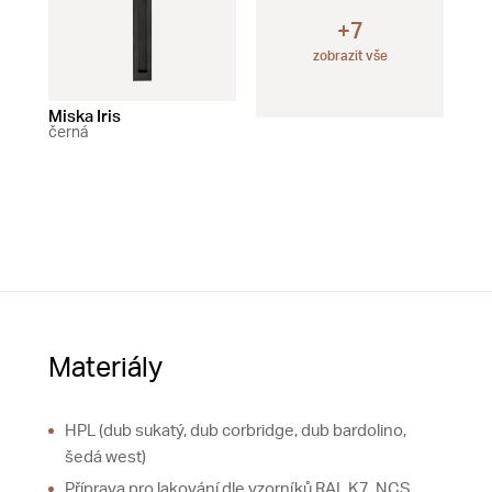
+7
zobrazit vše
Miska Iris
Miska Artemis
Mis
černá
černá
čer
Materiály
HPL (dub sukatý, dub corbridge, dub bardolino,
šedá west)
Příprava pro lakování dle vzorníků RAL K7, NCS,