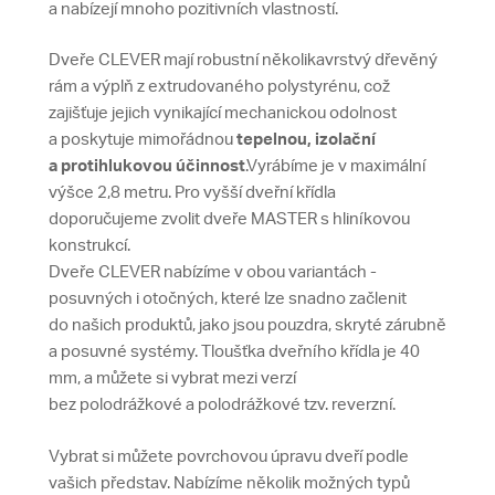
a nabízejí mnoho pozitivních vlastností.
Dveře CLEVER mají robustní několikavrstvý dřevěný
rám a výplň z extrudovaného polystyrénu, což
zajišťuje jejich vynikající mechanickou odolnost
a poskytuje mimořádnou
tepelnou, izolační
a protihlukovou účinnost
.Vyrábíme je v maximální
výšce 2,8 metru. Pro vyšší dveřní křídla
doporučujeme zvolit dveře MASTER s hliníkovou
konstrukcí.
Dveře CLEVER nabízíme v obou variantách -
posuvných i otočných, které lze snadno začlenit
do našich produktů, jako jsou pouzdra, skryté zárubně
a posuvné systémy. Tloušťka dveřního křídla je 40
mm, a můžete si vybrat mezi verzí
bez polodrážkové a polodrážkové tzv. reverzní.
Vybrat si můžete povrchovou úpravu dveří podle
vašich představ. Nabízíme několik možných typů