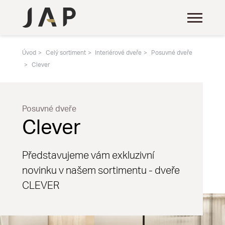
Úvod
Celý sortiment
Interiérové dveře
Posuvné dveře
Clever
Posuvné dveře
Clever
Představujeme vám exkluzivní
novinku v našem sortimentu - dveře
CLEVER