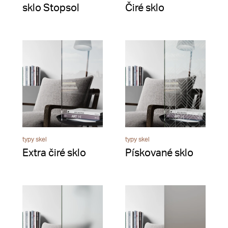
sklo Stopsol
Čiré sklo
typy skel
typy skel
Extra čiré sklo
Pískované sklo