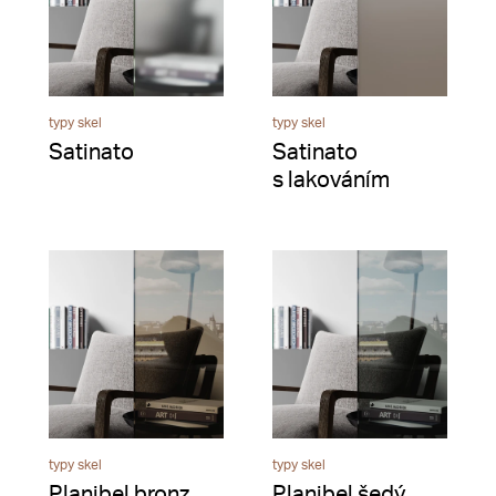
typy skel
typy skel
Satinato
Satinato
s lakováním
typy skel
typy skel
Planibel bronz
Planibel šedý