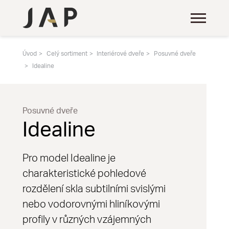
Úvod
Celý sortiment
Interiérové dveře
Posuvné dveře
Idealine
Posuvné dveře
Idealine
Pro model Idealine je
charakteristické pohledové
rozdělení skla subtilními svislými
nebo vodorovnými hliníkovými
profily v různých vzájemných