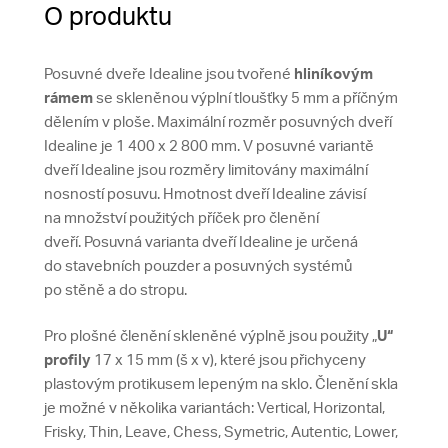
O produktu
Posuvné dveře Idealine jsou tvořené
hliníkovým
rámem
se skleněnou výplní tloušťky 5 mm a příčným
dělením v ploše. Maximální rozměr posuvných dveří
Idealine je 1 400 x 2 800 mm. V posuvné variantě
dveří Idealine jsou rozměry limitovány maximální
nosností posuvu. Hmotnost dveří Idealine závisí
na množství použitých příček pro členění
dveří. Posuvná varianta dveří Idealine je určená
do stavebních pouzder a posuvných systémů
po stěně a do stropu.
Pro plošné členění skleněné výplně jsou použity „
U“
profily
17 x 15 mm (š x v), které jsou přichyceny
plastovým protikusem lepeným na sklo. Členění skla
je možné v několika variantách: Vertical, Horizontal,
Frisky, Thin, Leave, Chess, Symetric, Autentic, Lower,