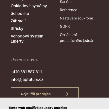
Kariéra
Obkladové systémy
Reference
Schodiště
Nastavení soukromí
Zábradlí
GDPR
Stříšky
Oznámení
Vchodový systém
protiprávního jednání
Liberty
ZÁKAZNICKÁ LINKA
+420 581 587 811
info@japfuture.cz
Nejbližší prodejce
Tento web používá soubory cookies