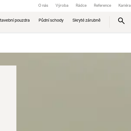
O nás
Výroba
Rádce
Reference
Kariéra
tavební pouzdra
Půdní schody
Skryté zárubně