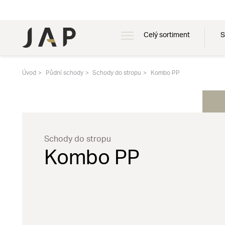
Celý sortiment
S
Úvod
Půdní schody
Schody do stropu
Kombo PP
Schody do stropu
Kombo PP