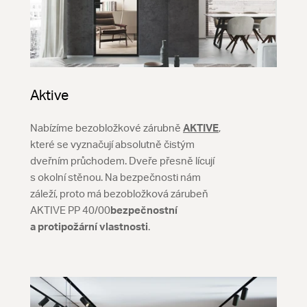
Aktive
Nabízíme bezobložkové zárubně
AKTIVE
,
které se vyznačují absolutně čistým
dveřním průchodem. Dveře přesně lícují
s okolní stěnou. Na bezpečnosti nám
záleží, proto má bezobložková zárubeň
AKTIVE PP 40/00
bezpečnostní
a protipožární vlastnosti
.