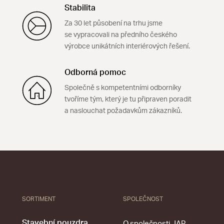
Stabilita
Za 30 let působení na trhu jsme
se vypracovali na předního českého
výrobce unikátních interiérových řešení.
Odborná pomoc
Společně s kompetentními odborníky
tvoříme tým, který je tu připraven poradit
a naslouchat požadavkům zákazníků.
SORTIMENT
SPOLEČNOST
Stavební pouzdra
O společnosti JAP