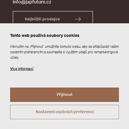
info@japfuture.cz
Nejbližší prodejce
Tento web používá soubory cookies
Kliknutím na „Přijmout“ umožníte tomuto webu, aby se přizpůsobil Vašim
osobním preferencím a souhlasíte s využitím údajů pro remarketingové
účely.
Více informací
Přijmout
© 2026 JAP FUTURE s.r.o.
Zásady ochrany osobních údajů
Webdesign by
Studio 9
Nastavení osobních preferencí