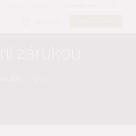
Ke stažení
Kontakty
Partnerská sekce
CZ
Showroomy
Vyhledat prodejce
ní zárukou
záruku.
Více >