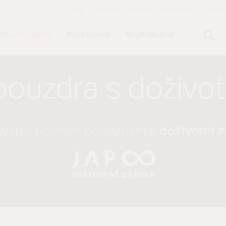
O nás
Výroba
Rádce
Reference
Kariéra
tavební pouzdra
Půdní schody
Skryté zárubně
pouzdra s doživot
avební pouzdra poskytujeme
doživotní 