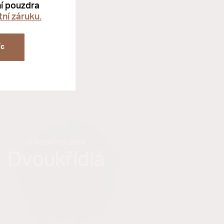
í pouzdra
ní záruku.
íc
STAVEBNÍ POUZDRA
Dvoukřídlá