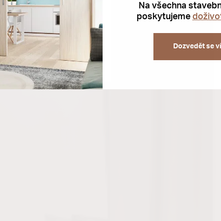
Na všechna stavebn
poskytujeme
doživot
Dozvedět se v