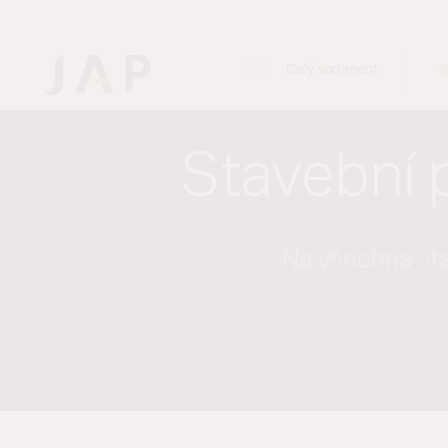
Celý sortiment
S
Stavební 
Na všechna st