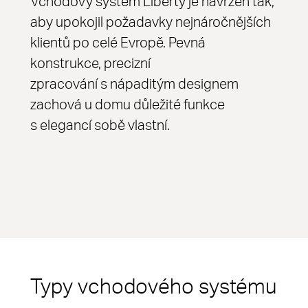
Vchodový systém Liberty je navržen tak,
aby upokojil požadavky nejnáročnějších
klientů po celé Evropě. Pevná
konstrukce, precizní
zpracování s nápaditým designem
zachová u domu důležité funkce
s elegancí sobě vlastní.
Typy vchodového systému