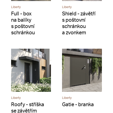
Liberty
Liberty
Full - box
Shield - závětří
na balíky
s poštovní
s poštovní
schránkou
schránkou
a zvonkem
Liberty
Liberty
Roofy - stříška
Gatie - branka
se závětřím