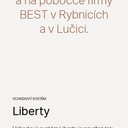
a na pobočce firmy
BEST v Rybnicích
a v Lučici.
VCHODOVÝ SYSTÉM
Liberty