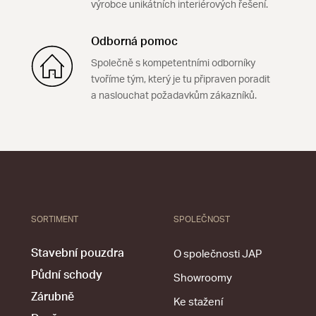
výrobce unikátních interiérových řešení.
Odborná pomoc
Společně s kompetentními odborníky
tvoříme tým, který je tu připraven poradit
a naslouchat požadavkům zákazníků.
SORTIMENT
SPOLEČNOST
Stavební pouzdra
O společnosti JAP
Půdní schody
Showroomy
Zárubně
Ke stažení