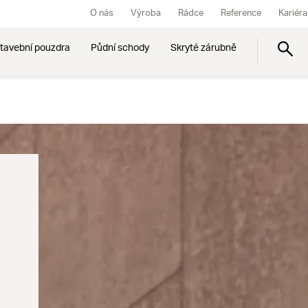
O nás
Výroba
Rádce
Reference
Kariéra
tavební pouzdra
Půdní schody
Skryté zárubně