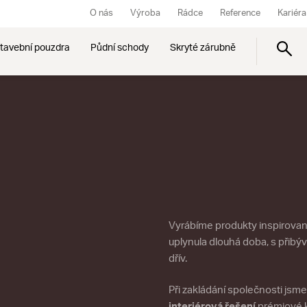
O nás
Výroba
Rádce
Reference
Kariéra
tavební pouzdra
Půdní schody
Skryté zárubně
Vyrábíme produkty inspirovan
uplynula dlouhá doba, s přibýva
dřív.
Při zakládání společnosti jsm
interiérová řešení
prémiové k