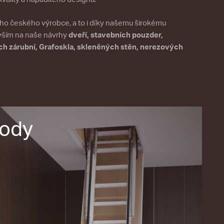
ího českého výrobce, a to i díky našemu širokému
vším na naše návrhy
dveří, stavebních pouzder,
h zárubní, Grafoskla, skleněných stěn, nerezových
hody