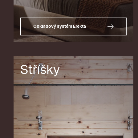
Obkladový systém Efekta
Stříšky