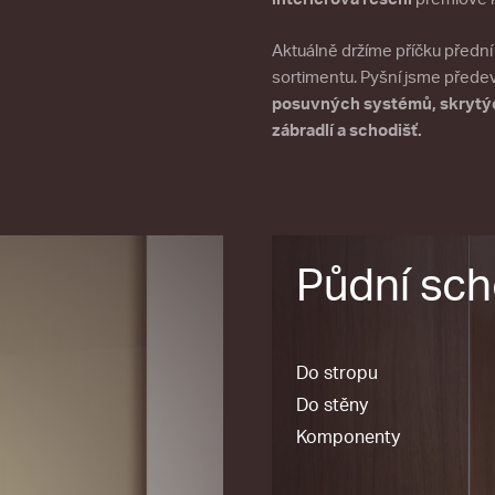
Aktuálně držíme příčku předn
sortimentu. Pyšní jsme přede
posuvných systémů, skrytýc
zábradlí a schodišť.
Půdní sc
Do stropu
Do stěny
Komponenty