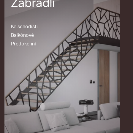
Zábradlí
Ke schodišti
Balkónové
Předokenní