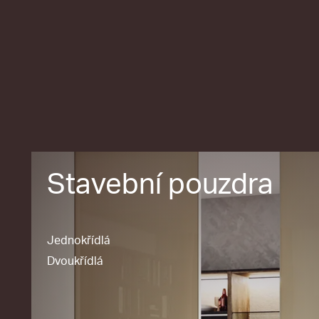
Stavební pouzdra
Jednokřídlá
Dvoukřídlá