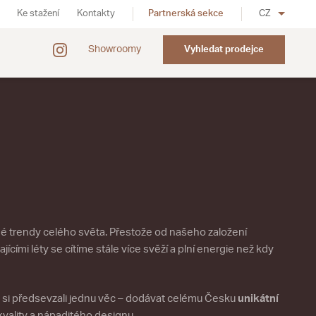
Ke stažení
Kontakty
Partnerská sekce
CZ
Showroomy
Vyhledat prodejce
é trendy celého světa. Přestože od našeho založení
jícími léty se cítíme stále více svěží a plní energie než kdy
e si předsevzali jednu věc – dodávat celému Česku
unikátní
vality a nápaditého designu.