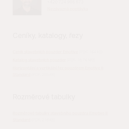
+420 724 996 673
Nezávazná poptávka
Ceníky, katalogy, řezy
Ceník stavebních pouzder Emotive
(PDF, 164 kB)
Katalog stavebních pouzder
(PDF, 18,76 MB)
Horizontální a vertikální řez pouzdrem Emotive II
Standard
(PDF, 255 kB)
Rozměrové tabulky
Rozměrové tabulky stavebního pouzdra Emotive II
Standard
(PDF, 218 kB)