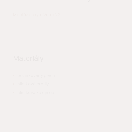
Montáž úchytu Vetro 22
Materiály
pozinkovaný plech
hliníkové profily
hliníková kolejnice