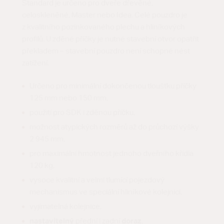
Standard je určeno pro dveře dřevěné,
celoskleněné, Master nebo Idea. Celé pouzdro je
z kvalitního pozinkovaného plechu a hliníkových
profilů. U zděné příčky je nutné stavební otvor opatřit
překladem – stavební pouzdro není schopné nést
zatížení.
Určeno pro minimální dokončenou tloušťku příčky
125 mm nebo 150 mm,
použití pro SDK i zděnou příčku,
možnost atypických rozměrů až do průchozí výšky
2 945 mm,
pro maximální hmotnost jednoho dveřního křídla
120 kg,
vysoce kvalitní a velmi tlumící pojezdový
mechanismus ve speciální hliníkové kolejnici,
vyjímatelná kolejnice,
nastavitelný
přední i zadní
doraz
,