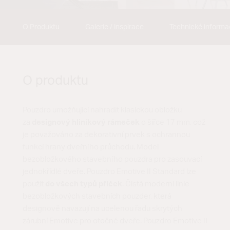
O Produktu
Galerie / inspirace
Technické inform
O produktu
Pouzdro umožňující nahradit klasickou obložku
za
designový hliníkový rámeček
o šířce 17 mm, což
je považováno za dekorativní prvek s ochrannou
funkcí hrany dveřního průchodu. Model
bezobložkového stavebního pouzdra pro zasouvací
jednokřídlé dveře. Pouzdro Emotive II Standard lze
použít
do všech typů příček
. Čistá moderní linie
bezobložkových stavebních pouzder, která
designově navazují na ucelenou řadu skrytých
zárubní Emotive pro otočné dveře. Pouzdro Emotive II