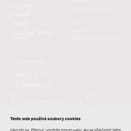
Reference
Schodiště
Nastavení soukromí
Zábradlí
GDPR
Stříšky
Oznámení
Vchodový systém
protiprávního jednání
Liberty
ZÁKAZNICKÁ LINKA
+420 581 587 811
info@japfuture.cz
Nejbližší prodejce
Tento web používá soubory cookies
Kliknutím na „Přijmout“ umožníte tomuto webu, aby se přizpůsobil Vašim