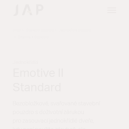
Úvod
Stavební pouzdra
Jednokřídlá pouzdra
Emotive II Standard
Jednokřídlá
Emotive II
Standard
Bezobložkové, svařované stavební
pouzdro s doživotní zárukou
pro zasouvací jednokřídlé dveře,