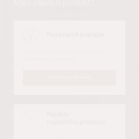
Máte zájem o produkt?
Nezávazně poptejte
Nabídka zpracovaná na míru právě Vám.
Do třech dnů znáte cenu.
Poptávkový formulář
Najděte
nejbližšího prodejce