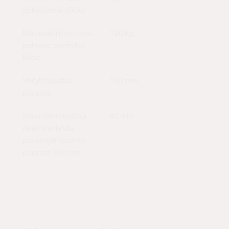
dokončené příčky
Maximální hmotnost
120 kg
jednoho dveřního
křídla
Vnější tloušťka
100 mm
pouzdra
Maximální tloušťka
40 mm
dveřního křídla
pro vnější tloušťku
pouzdra 100 mm