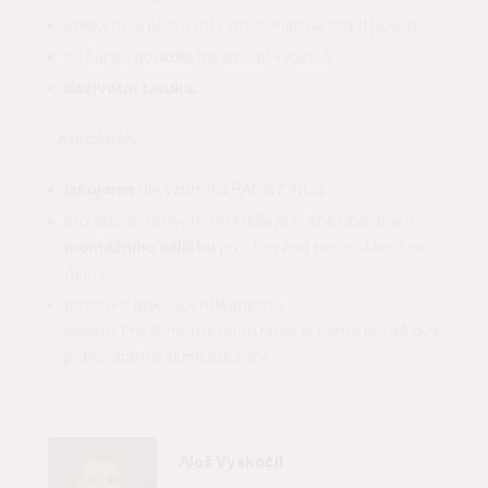
vodící trn s přesným vymezením na střed pouzdra,
na kapsu pouzdra lze umístit vypínač,
doživotní záruka.
Za příplatek:
lakujeme
dle vzorníků RAL K7, NCS
pro zavěšení dveřního křídla je nutné objednání
montážního balíčku
pro dřevěné nebo skleněné
dveře,
možnost dokoupení tlumícího
dorazu. Pro tlumení z obou stran je nutno použít dva
jednostranné tlumící dorazy.
Aleš Vyskočil