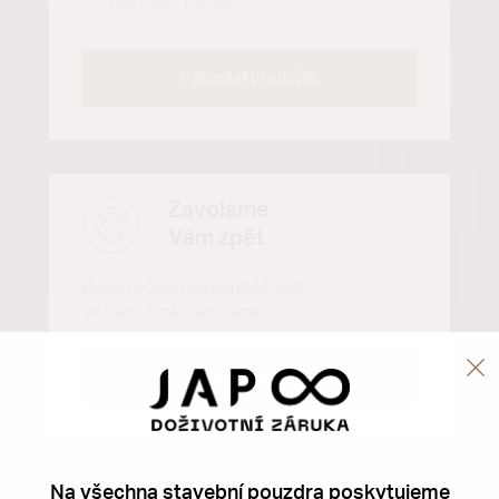
Vyhledat prodejce
Zavoláme
Vám zpět
Budeme Vás rádi kontaktovat
ve Vámi zvoleném čase.
Zavolejte mi
Na všechna stavební pouzdra poskytujeme