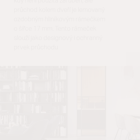
kdy není použita zárubeň, ale
průchod kolem dveří je lemovaný
ozdobným hliníkovým rámečkem
o šířce 17 mm. Tento rámeček
slouží jako designový i ochranný
prvek průchodu