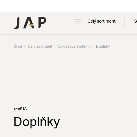
Celý sortiment
S
Úvod
Celý sortiment
Obkladové systémy
Doplňky
EFEKTA
Doplňky