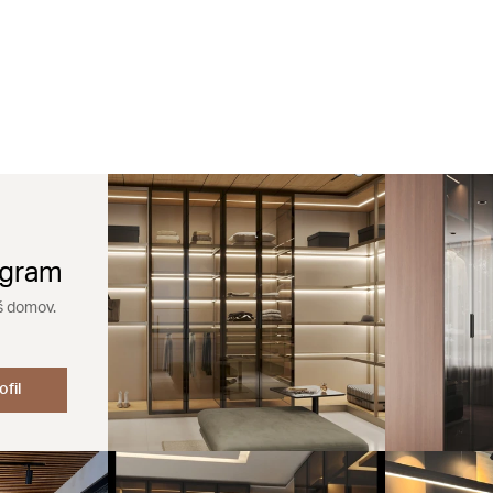
agram
š domov.
ofil