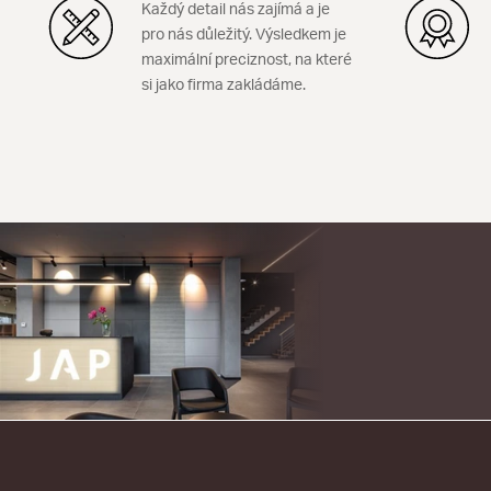
Každý detail nás zajímá a je
pro nás důležitý. Výsledkem je
maximální preciznost, na které
si jako firma zakládáme.