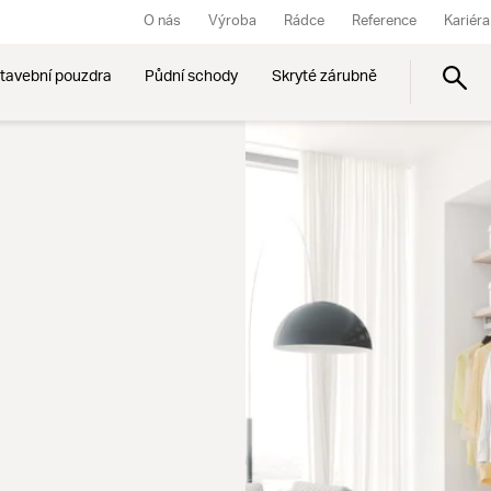
O nás
Výroba
Rádce
Reference
Kariéra
tavební pouzdra
Půdní schody
Skryté zárubně