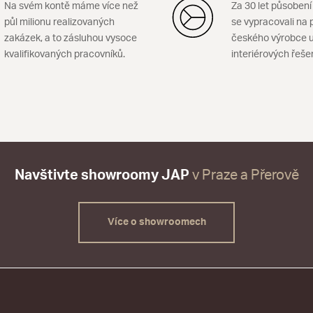
Na svém kontě máme více než
Za 30 let působení
půl milionu realizovaných
se vypracovali na 
zakázek, a to zásluhou vysoce
českého výrobce u
kvalifikovaných pracovníků.
interiérových řeše
Navštivte showroomy JAP
v Praze a Přerově
Více o showroomech