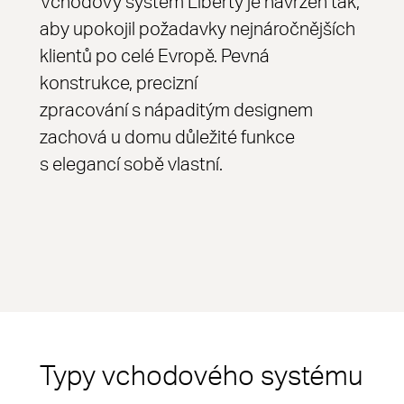
Vchodový systém Liberty je navržen tak,
aby upokojil požadavky nejnáročnějších
klientů po celé Evropě. Pevná
konstrukce, precizní
zpracování s nápaditým designem
zachová u domu důležité funkce
s elegancí sobě vlastní.
Typy vchodového systému