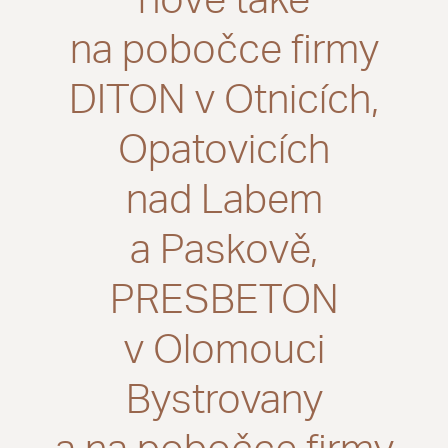
nově také
na pobočce firmy
DITON v Otnicích,
Opatovicích
nad Labem
a Paskově,
PRESBETON
v Olomouci
Bystrovany