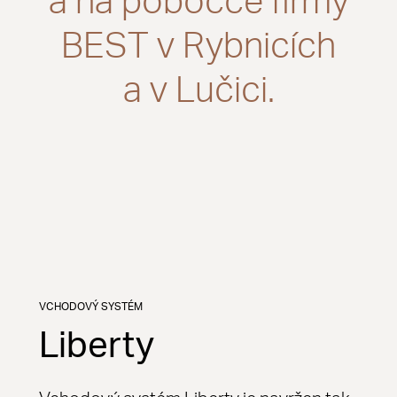
a na pobočce firmy
BEST v Rybnicích
a v Lučici.
VCHODOVÝ SYSTÉM
Liberty