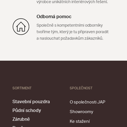
výrobce unikátních interiérových řešení.
Odborná pomoc
Společně s kompetentními odborníky
tvoříme tým, který je tu připraven poradit
a naslouchat požadavkům zákazníků.
SORTIMENT
SPOLEČNOST
Stavební pouzdra
O společnosti JAP
Půdní schody
Showroomy
Zárubně
Ke stažení