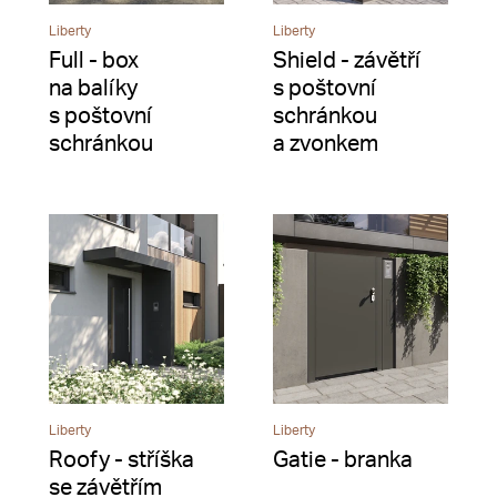
Liberty
Liberty
Full - box
Shield - závětří
na balíky
s poštovní
s poštovní
schránkou
schránkou
a zvonkem
Liberty
Liberty
Roofy - stříška
Gatie - branka
se závětřím