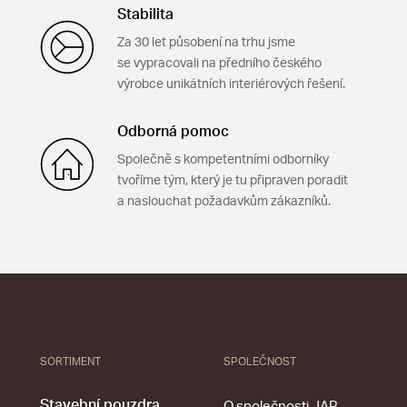
Stabilita
Za 30 let působení na trhu jsme
se vypracovali na předního českého
výrobce unikátních interiérových řešení.
Odborná pomoc
Společně s kompetentními odborníky
tvoříme tým, který je tu připraven poradit
a naslouchat požadavkům zákazníků.
SORTIMENT
SPOLEČNOST
Stavební pouzdra
O společnosti JAP