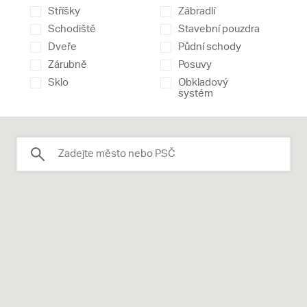
Stříšky
Zábradlí
Schodiště
Stavební pouzdra
Dveře
Půdní schody
Zárubně
Posuvy
Sklo
Obkladový
systém