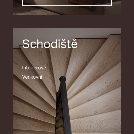
Schodiště
Interiérové
Venkovní