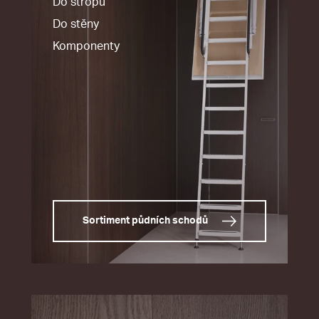
Do stropu
Do stěny
Komponenty
Sortiment půdních schodů