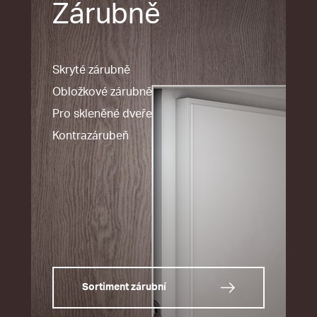
Zárubně
Skryté zárubně
Obložkové zárubně
Pro skleněné dveře
Kontrazárubeň
Sortiment zárubní