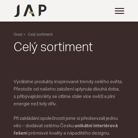
Úvod
Celý sortiment
Celý sortiment
Vyrábíme produkty inspirované trendy celého světa.
Přestože od našeho založení uplynula dlouhá doba,
s přibývajícími léty se cítíme stále více svěží a plní
energie než kdy dřív.
Při zakládání společnosti jsme si předsevzali jednu
věc – dodávat celému Česku
unikátní interiérová
řešení
prémiové kvality a nápaditého designu.