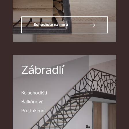
Schodiště na míru
Zábradlí
Ke schodišti
Balkónové
Předokenní