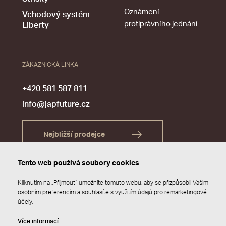
Oznámení
Vchodový systém
protiprávního jednání
Liberty
ZÁKAZNICKÁ LINKA
+420 581 587 811
info@japfuture.cz
Nejbližší prodejce
Tento web používá soubory cookies
Kliknutím na „Přijmout“ umožníte tomuto webu, aby se přizpůsobil Vašim
osobním preferencím a souhlasíte s využitím údajů pro remarketingové
účely.
Více informací