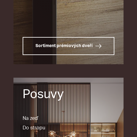
Sortiment prémiových dveří
Posuvy
Na zeď
Do stropu