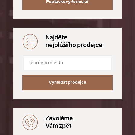
Poptávkový formulář
Najděte
nejbližšího prodejce
Vyhledat prodejce
Zavoláme
Vám zpět