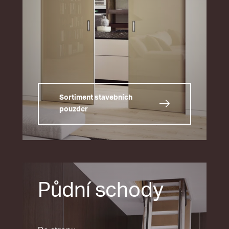
Sortiment stavebních
pouzder
Půdní schody