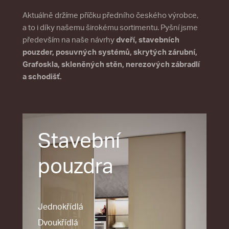
Aktuálně držíme příčku předního českého výrobce,
a to i díky našemu širokému sortimentu. Pyšní jsme
především na naše návrhy
dveří, stavebních
pouzder, posuvných systémů, skrytých zárubní,
Grafoskla, skleněných stěn, nerezových zábradlí
a schodišť.
Stavební
pouzdra
Jednokřídlá
Dvoukřídlá