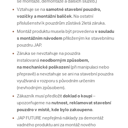
se montáže, demontáže a dalších služeb.)
Vztahuje se na
samotné stavební pouzdro,
vozíčky a montážní balíček
. Na ostatní
příslušenství k pouzdrům zůstává 2letá záruka.
Montáž produktu musela být provedena
v souladu
s montážním návodem
přiloženým ke stavebnímu
pouzdru JAP.
Záruka se nevztahuje na pouzdra
instalovaná
neodborným způsobem,
na mechanické poškození
(při manipulaci nebo
přepravě) a nevztahuje se ani na stavební pouzdra
využívaná v rozporu s původním určením
(nevhodným způsobem).
Zákazník musí předložit
doklad o koupi
–
upozorňujeme na
nutnost, reklamovat stavební
pouzdro v místě, kde bylo zakoupeno
.
JAP FUTURE nepřejímá náklady za demontáž
vadného produktu ani za montáž nového