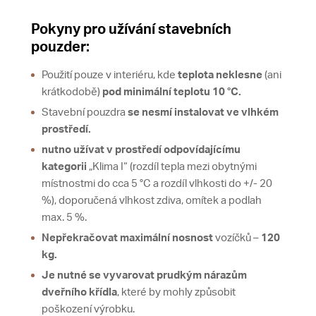
Pokyny pro užívání stavebních
pouzder:
Použití pouze v interiéru, kde
teplota neklesne
(ani
krátkodobě)
pod minimální teplotu 10 °C.
Stavební pouzdra
se nesmí instalovat ve vlhkém
prostředí.
nutno užívat v prostředí odpovídajícímu
kategorii
„Klima I“ (rozdíl tepla mezi obytnými
místnostmi do cca 5 °C a rozdíl vlhkosti do +/- 20
%), doporučená vlhkost zdiva, omítek a podlah
max. 5 %.
Nepřekračovat
maximální nosnost
vozíčků –
120
kg.
Je nutné se vyvarovat prudkým nárazům
dveřního křídla
, které by mohly způsobit
poškození výrobku.