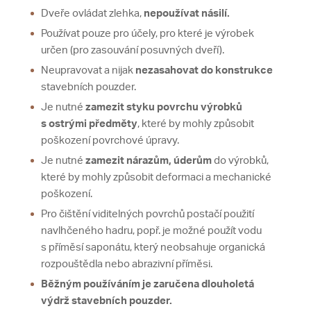
Dveře ovládat zlehka,
nepoužívat násilí.
Používat pouze pro účely, pro které je výrobek
určen (pro zasouvání posuvných dveří).
Neupravovat a nijak
nezasahovat do konstrukce
stavebních pouzder.
Je nutné
zamezit styku povrchu výrobků
s ostrými předměty
, které by mohly způsobit
poškození povrchové úpravy.
Je nutné
zamezit nárazům, úderům
do výrobků,
které by mohly způsobit deformaci a mechanické
poškození.
Pro čištění viditelných povrchů postačí použití
navlhčeného hadru, popř. je možné použít vodu
s příměsí saponátu, který neobsahuje organická
rozpouštědla nebo abrazivní příměsi.
Běžným používáním je zaručena dlouholetá
výdrž stavebních pouzder.