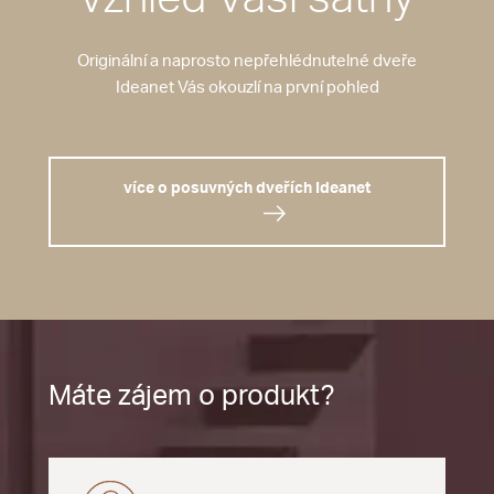
Originální a naprosto nepřehlédnutelné dveře
Ideanet Vás okouzlí na první pohled
více o posuvných dveřích Ideanet
Máte zájem o produkt?