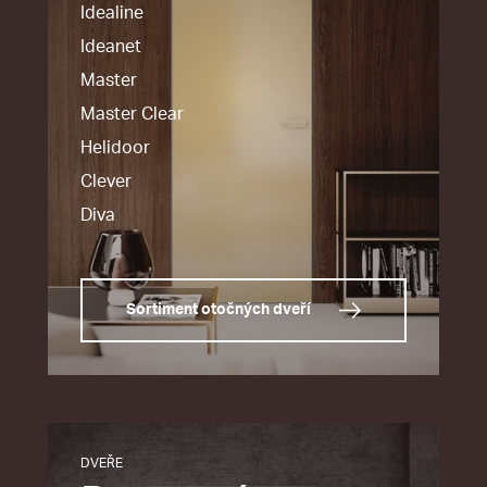
Idealine
Ideanet
Master
Master Clear
Helidoor
Clever
Diva
Sortiment otočných dveří
DVEŘE