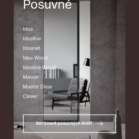
Posuvné
Idea
Idealine
Ideanet
Idea Wood
Idealine Wood
Master
Master Clear
Clever
Sortiment posuvných dveří