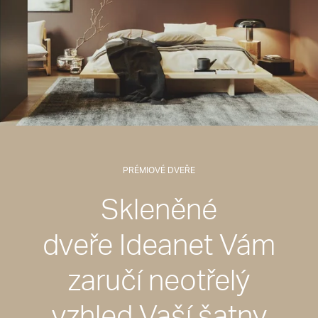
PRÉMIOVÉ DVEŘE
Skleněné
dveře Ideanet Vám
zaručí neotřelý
vzhled Vaší šatny