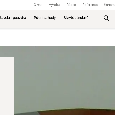
O nás
Výroba
Rádce
Reference
Kariéra
tavební pouzdra
Půdní schody
Skryté zárubně