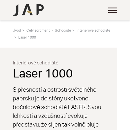
Úvod
Celý sortiment
Schodiště
Interiérové schodiště
Laser 1000
Interiérové schodiště
Laser 1000
S přesností a ostrostí světelného
paprsku je do stěny ukotveno
bočnicové schodiště LASER. Svou
lehkostí a vzdušností evokuje
představu, že si jen tak volně pluje