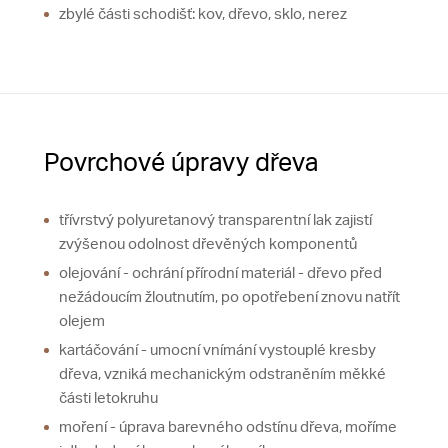
zbylé části schodišť: kov, dřevo, sklo, nerez
Povrchové úpravy dřeva
třívrstvý polyuretanový transparentní lak zajistí
zvýšenou odolnost dřevěných komponentů
olejování - ochrání přírodní materiál - dřevo před
nežádoucím žloutnutím, po opotřebení znovu natřít
olejem
kartáčování - umocní vnímání vystouplé kresby
dřeva, vzniká mechanickým odstraněním měkké
části letokruhu
moření - úprava barevného odstínu dřeva, moříme