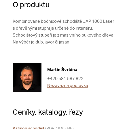
O produktu
Kombinované bočnicové schodiště JAP 1000 Laser
s dřevěnými stupni je určené do interiéru.
Schodišťový stupeň je z masivního bukového dřeva.
Na výběr je dub, javor či jasan.
Martin Švrčina
+420 581 587 822
Nezávazná poptávka
Ceníky, katalogy, řezy
Katalog schodišť
(PDF, 19,95 MB)