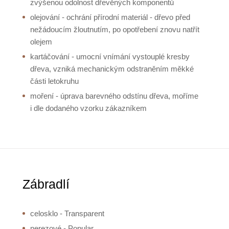
zvýšenou odolnost dřevěných komponentů
olejování - ochrání přírodní materiál - dřevo před
nežádoucím žloutnutím, po opotřebení znovu natřít
olejem
kartáčování - umocní vnímání vystouplé kresby
dřeva, vzniká mechanickým odstraněním měkké
části letokruhu
moření - úprava barevného odstínu dřeva, moříme
i dle dodaného vzorku zákazníkem
Zábradlí
celosklo - Transparent
nerezové - Popular