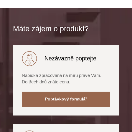
Máte zájem o produkt?
Nezávazně poptejte
Nabídka zpracovaná na míru právě Vám.
Do třech dnů znáte cenu.
Poptávkový formulář