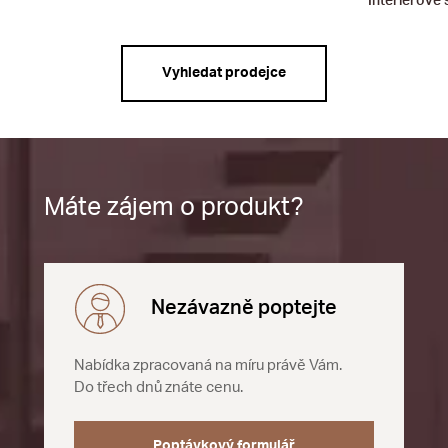
Interiérové 
Vyhledat prodejce
Máte zájem o produkt?
Nezávazně poptejte
Nabídka zpracovaná na míru právě Vám.
Do třech dnů znáte cenu.
Poptávkový formulář