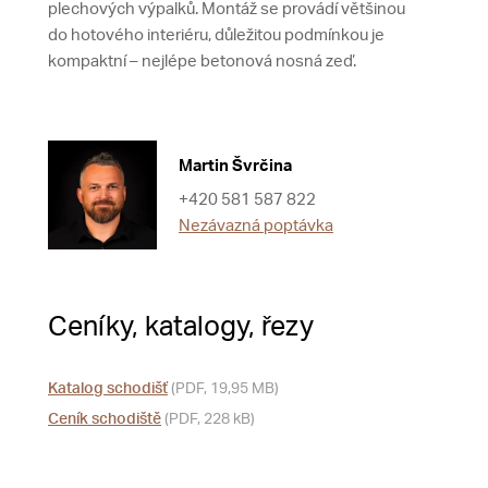
plechových výpalků. Montáž se provádí většinou
do hotového interiéru, důležitou podmínkou je
kompaktní – nejlépe betonová nosná zeď.
Martin Švrčina
+420 581 587 822
Nezávazná poptávka
Ceníky, katalogy, řezy
Katalog schodišť
(PDF, 19,95 MB)
Ceník schodiště
(PDF, 228 kB)