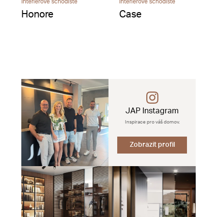
Interiérové schodiště
Interiérové schodiště
Honore
Case
JAP Instagram
Inspirace pro váš domov.
Zobrazit profil