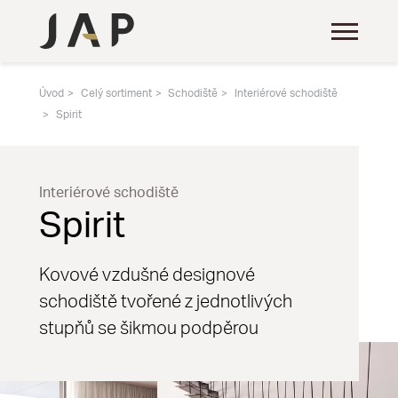
Úvod
Celý sortiment
Schodiště
Interiérové schodiště
Spirit
Interiérové schodiště
Spirit
Kovové vzdušné designové
schodiště tvořené z jednotlivých
stupňů se šikmou podpěrou