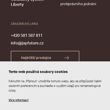
protiprávního jednání
Liberty
ZÁKAZNICKÁ LINKA
+420 581 587 811
info@japfuture.cz
Nejbližší prodejce
Tento web používá soubory cookies
Kliknutím na „Přijmout“ umožníte tomuto webu, aby se přizpůsobil Vašim
osobním preferencím a souhlasíte s využitím údajů pro remarketingové
účely.
Více informací