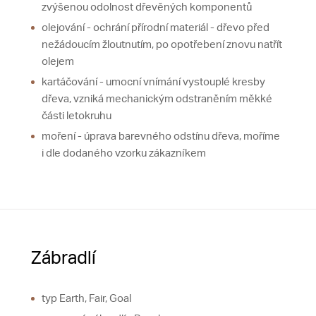
zvýšenou odolnost dřevěných komponentů
olejování - ochrání přírodní materiál - dřevo před
nežádoucím žloutnutím, po opotřebení znovu natřít
olejem
kartáčování - umocní vnímání vystouplé kresby
dřeva, vzniká mechanickým odstraněním měkké
části letokruhu
moření - úprava barevného odstínu dřeva, moříme
i dle dodaného vzorku zákazníkem
Zábradlí
typ Earth, Fair, Goal