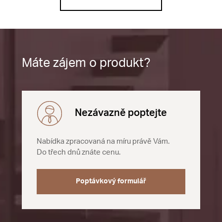
Máte zájem o produkt?
Nezávazně poptejte
Nabídka zpracovaná na míru právě Vám.
Do třech dnů znáte cenu.
Poptávkový formulář