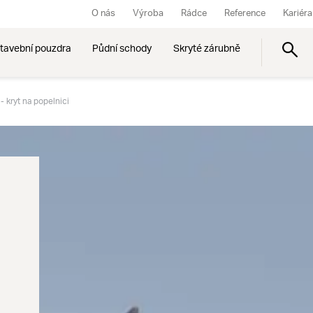
O nás
Výroba
Rádce
Reference
Kariéra
tavební pouzdra
Půdní schody
Skryté zárubně
- kryt na popelnici