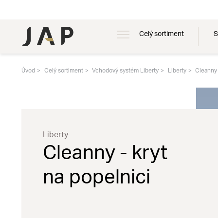
Celý sortiment
S
Úvod
Celý sortiment
Vchodový systém Liberty
Liberty
Cleanny 
Liberty
Cleanny - kryt
na popelnici