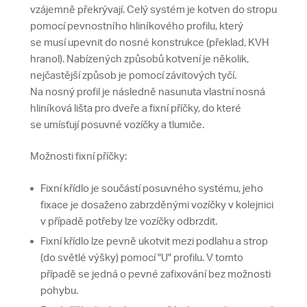
vzájemně překrývají. Celý systém je kotven do stropu
pomocí pevnostního hliníkového profilu, který
se musí upevnit do nosné konstrukce (překlad, KVH
hranol). Nabízených způsobů kotvení je několik,
nejčastější způsob je pomocí závitových tyčí.
Na nosný profil je následně nasunuta vlastní nosná
hliníková lišta pro dveře a fixní příčky, do které
se umísťují posuvné vozíčky a tlumiče.
Možnosti fixní příčky:
Fixní křídlo je součástí posuvného systému, jeho
fixace je dosaženo zabrzděnými vozíčky v kolejnici
v případě potřeby lze vozíčky odbrzdit.
Fixní křídlo lze pevně ukotvit mezi podlahu a strop
(do světlé výšky) pomocí "U" profilu. V tomto
případě se jedná o pevné zafixování bez možnosti
pohybu.