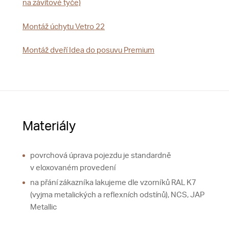
na závitové tyče)
Montáž úchytu Vetro 22
Montáž dveří Idea do posuvu Premium
Materiály
povrchová úprava pojezdu je standardně
v eloxovaném provedení
na přání zákazníka lakujeme dle vzorníků RAL K7
(vyjma metalických a reflexních odstínů), NCS, JAP
Metallic