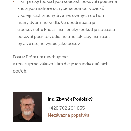
Fixní příčky (pokud jsou součástí posuvu) i posuvná
křídla jsou nahoře uchycena pomocí vozíčků
v kolejnicích a úchytů zafrézovaných do horní
hrany dveřního křídla. Ve spodní části je
u posuvného křídla i fixní příčky (pokud je součástí
posuvu) použito vodícího trnu tak, aby fixní část
byla ve stejné výšce jako posuv.
Posuv Prémium navrhujeme
a realizujeme zákazníkům dle jejich individuálních
potřeb.
Ing. Zbyněk Podolský
+420 702 291 655
Nezávazná poptávka