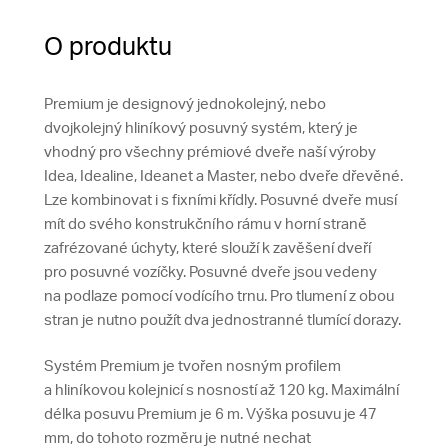
O produktu
Premium je designový jednokolejný, nebo
dvojkolejný hliníkový posuvný systém, který je
vhodný pro všechny prémiové dveře naší výroby
Idea, Idealine, Ideanet a Master, nebo dveře dřevěné.
Lze kombinovat i s fixními křídly. Posuvné dveře musí
mít do svého konstrukčního rámu v horní straně
zafrézované úchyty, které slouží k zavěšení dveří
pro posuvné vozíčky. Posuvné dveře jsou vedeny
na podlaze pomocí vodícího trnu. Pro tlumení z obou
stran je nutno použít dva jednostranné tlumící dorazy.
Systém Premium je tvořen nosným profilem
a hliníkovou kolejnicí s nosností až 120 kg. Maximální
délka posuvu Premium je 6 m. Výška posuvu je 47
mm, do tohoto rozměru je nutné nechat