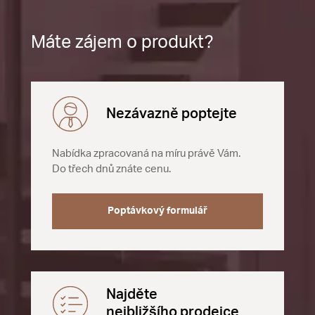
Máte zájem o produkt?
Nezávazně poptejte
Nabídka zpracovaná na míru právě Vám.
Do třech dnů znáte cenu.
Poptávkový formulář
Najděte
nejbližšího prodejce