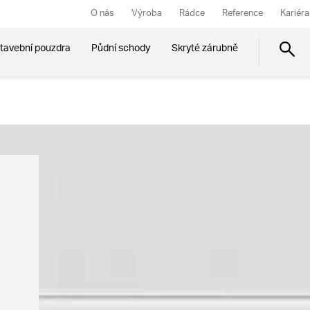
O nás
Výroba
Rádce
Reference
Kariéra
tavební pouzdra
Půdní schody
Skryté zárubně