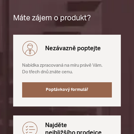
Máte zájem o produkt?
Nezávazně poptejte
Nabídka zpracovaná na míru právě Vám.
Do třech dnů znáte cenu.
Poptávkový formulář
Najděte
nejbližšího prodejce