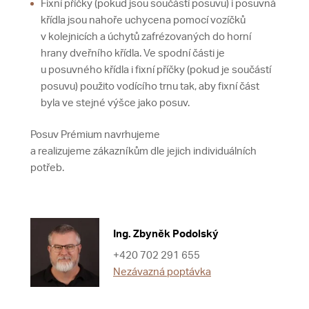
Fixní příčky (pokud jsou součástí posuvu) i posuvná
křídla jsou nahoře uchycena pomocí vozíčků
v kolejnicích a úchytů zafrézovaných do horní
hrany dveřního křídla. Ve spodní části je
u posuvného křídla i fixní příčky (pokud je součástí
posuvu) použito vodícího trnu tak, aby fixní část
byla ve stejné výšce jako posuv.
Posuv Prémium navrhujeme
a realizujeme zákazníkům dle jejich individuálních
potřeb.
Ing. Zbyněk Podolský
+420 702 291 655
Nezávazná poptávka