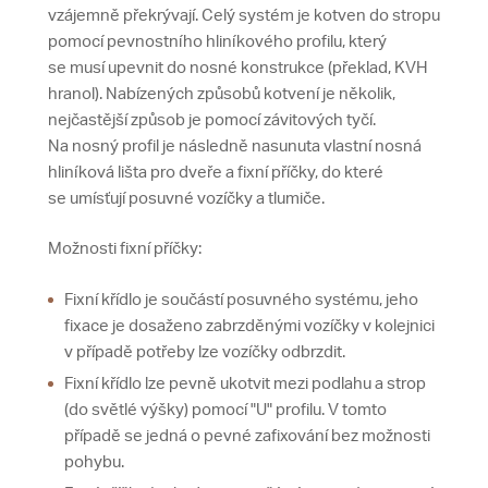
vzájemně překrývají. Celý systém je kotven do stropu
pomocí pevnostního hliníkového profilu, který
se musí upevnit do nosné konstrukce (překlad, KVH
hranol). Nabízených způsobů kotvení je několik,
nejčastější způsob je pomocí závitových tyčí.
Na nosný profil je následně nasunuta vlastní nosná
hliníková lišta pro dveře a fixní příčky, do které
se umísťují posuvné vozíčky a tlumiče.
Možnosti fixní příčky:
Fixní křídlo je součástí posuvného systému, jeho
fixace je dosaženo zabrzděnými vozíčky v kolejnici
v případě potřeby lze vozíčky odbrzdit.
Fixní křídlo lze pevně ukotvit mezi podlahu a strop
(do světlé výšky) pomocí "U" profilu. V tomto
případě se jedná o pevné zafixování bez možnosti
pohybu.