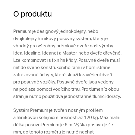
O produktu
Premium je designový jednokolejný, nebo
dvojkolejný hliníkový posuvný systém, který je
vhodný pro všechny prémiové dveře naší výroby
Idea, Idealine, Ideanet a Master, nebo dveře dřevěné.
Lze kombinovat i s fixními křídly. Posuvné dveře musí
mít do svého konstrukčního rámu v horní straně
zafrézované úchyty, které slouží k zavěšení dveří
pro posuvné vozíčky. Posuvné dveře jsou vedeny
na podlaze pomocí vodícího trnu. Pro tlumení z obou
stran je nutno použít dva jednostranné tlumící dorazy.
Systém Premium je tvořen nosným profilem
a hliníkovou kolejnicí s nosností až 120 kg. Maximální
délka posuvu Premium je 6 m. Výška posuvu je 47
mm, do tohoto rozměru je nutné nechat