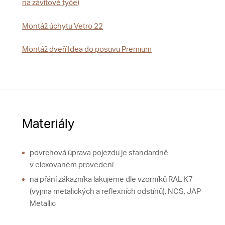
na závitové tyče)
Montáž úchytu Vetro 22
Montáž dveří Idea do posuvu Premium
Materiály
povrchová úprava pojezdu je standardně
v eloxovaném provedení
na přání zákazníka lakujeme dle vzorníků RAL K7
(vyjma metalických a reflexních odstínů), NCS, JAP
Metallic