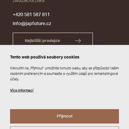
ZÁKAZNICKÁ LINKA
+420 581 587 811
info@japfuture.cz
Nejbližší prodejce
Tento web používá soubory cookies
Kliknutím na „Přijmout“ umožníte tomuto webu, aby se přizpůsobil Vašim
osobním preferencím a souhlasíte s využitím údajů pro remarketingové
účely.
Více informací
Přijmout
© 2026 JAP FUTURE s.r.o.
Zásady ochrany osobních údajů