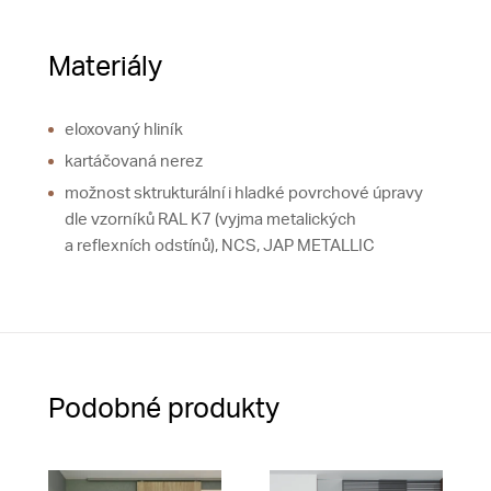
Materiály
eloxovaný hliník
kartáčovaná nerez
možnost sktrukturální i hladké povrchové úpravy
dle vzorníků RAL K7 (vyjma metalických
a reflexních odstínů), NCS, JAP METALLIC
Podobné produkty