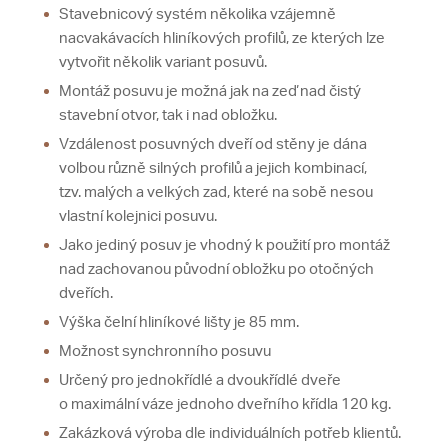
Stavebnicový systém několika vzájemně
nacvakávacích hliníkových profilů, ze kterých lze
vytvořit několik variant posuvů.
Montáž posuvu je možná jak na zeď nad čistý
stavební otvor, tak i nad obložku.
Vzdálenost posuvných dveří od stěny je dána
volbou různě silných profilů a jejich kombinací,
tzv. malých a velkých zad, které na sobě nesou
vlastní kolejnici posuvu.
Jako jediný posuv je vhodný k použití pro montáž
nad zachovanou původní obložku po otočných
dveřích.
Výška čelní hliníkové lišty je 85 mm.
Možnost synchronního posuvu
Určený pro jednokřídlé a dvoukřídlé dveře
o maximální váze jednoho dveřního křídla 120 kg.
Zakázková výroba dle individuálních potřeb klientů.