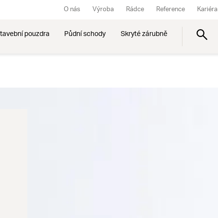
O nás
Výroba
Rádce
Reference
Kariéra
tavební pouzdra
Půdní schody
Skryté zárubně