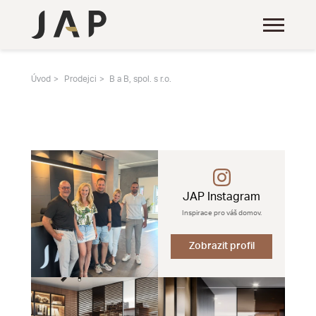
Úvod
Prodejci
B a B, spol. s r.o.
JAP Instagram
Inspirace pro váš domov.
Zobrazit profil