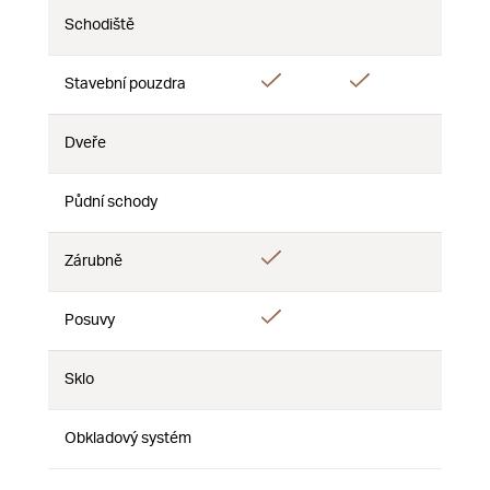
Schodiště
Ne
Ne
Ne
Ano
Ano
Stavební pouzdra
Ne
Dveře
Ne
Ne
Ne
Půdní schody
Ne
Ne
Ne
Ano
Zárubně
Ne
Ne
Ano
Posuvy
Ne
Ne
Sklo
Ne
Ne
Ne
Obkladový systém
Ne
Ne
Ne