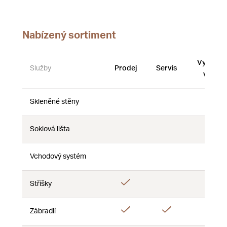
Nabízený sortiment
Vystave
Služby
Prodej
Servis
vzorky
Skleněné stěny
Ne
Ne
Ne
Soklová lišta
Ne
Ne
Ne
Vchodový systém
Ne
Ne
Ne
Ano
Stříšky
Ne
Ne
Ano
Ano
Zábradlí
Ne