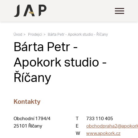
Úvod
Prodejci
Bárta Petr - Apokork studio - Říčany
Bárta Petr -
Apokork studio -
Říčany
Kontakty
Obchodní 1794/4
T
733 110 405
25101 Říčany
E
obchodpraha2@apokork
W
www.apokork.cz