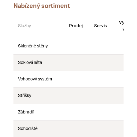
Nabízený sortiment
Vystave
Služby
Prodej
Servis
vzorky
Skleněné stěny
Ne
Ne
Ne
Soklová lišta
Ne
Ne
Ne
Vchodový systém
Ne
Ne
Ne
Stříšky
Ne
Ne
Ne
Zábradlí
Ne
Ne
Ne
Schodiště
Ne
Ne
Ne