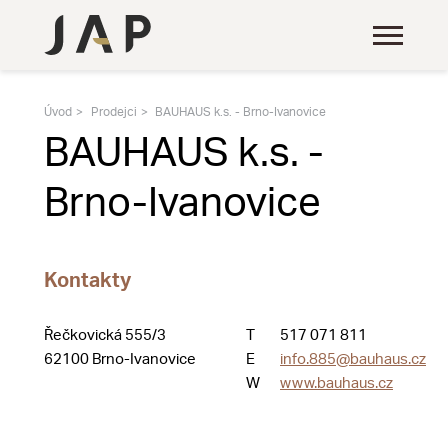
Úvod
Prodejci
BAUHAUS k.s. - Brno-Ivanovice
BAUHAUS k.s. -
Brno-Ivanovice
Kontakty
Řečkovická 555/3
T
517 071 811
62100 Brno-Ivanovice
E
info.885@bauhaus.cz
W
www.bauhaus.cz