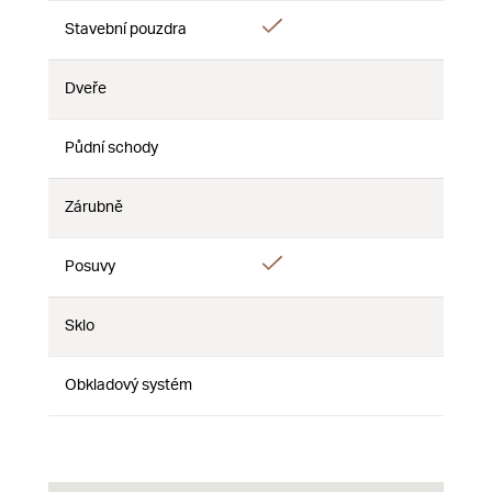
Ano
Ano
Stavební pouzdra
Ne
Dveře
Ne
Ne
Ne
Půdní schody
Ne
Ne
Ne
Zárubně
Ne
Ne
Ne
Ano
Posuvy
Ne
Ne
Sklo
Ne
Ne
Ne
Obkladový systém
Ne
Ne
Ne