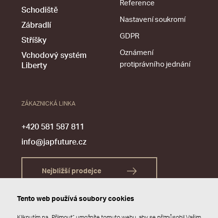
Reference
Schodiště
Nastavení soukromí
Zábradlí
GDPR
Stříšky
Oznámení
Vchodový systém
protiprávního jednání
Liberty
ZÁKAZNICKÁ LINKA
+420 581 587 811
info@japfuture.cz
Nejbližší prodejce
Tento web používá soubory cookies
Kliknutím na „Přijmout“ umožníte tomuto webu, aby se přizpůsobil Vašim