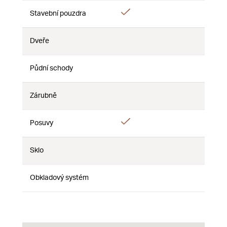
Ano
Ano
Stavební pouzdra
Ne
Dveře
Ne
Ne
Ne
Půdní schody
Ne
Ne
Ne
Zárubně
Ne
Ne
Ne
Ano
Posuvy
Ne
Ne
Sklo
Ne
Ne
Ne
Obkladový systém
Ne
Ne
Ne