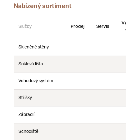
Nabízený sortiment
Vystave
Služby
Prodej
Servis
vzorky
Skleněné stěny
Ne
Ne
Ne
Soklová lišta
Ne
Ne
Ne
Vchodový systém
Ne
Ne
Ne
Stříšky
Ne
Ne
Ne
Zábradlí
Ne
Ne
Ne
Schodiště
Ne
Ne
Ne