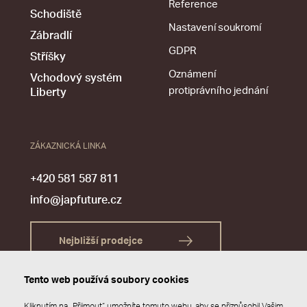
Reference
Schodiště
Nastavení soukromí
Zábradlí
GDPR
Stříšky
Oznámení
Vchodový systém
protiprávního jednání
Liberty
ZÁKAZNICKÁ LINKA
+420 581 587 811
info@japfuture.cz
Nejbližší prodejce
Tento web používá soubory cookies
Kliknutím na „Přijmout“ umožníte tomuto webu, aby se přizpůsobil Vašim