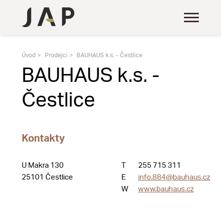
Úvod
Prodejci
BAUHAUS k.s. - Čestlice
BAUHAUS k.s. -
Čestlice
Kontakty
U Makra 130
T
255 715 311
25101 Čestlice
E
info.884@bauhaus.cz
W
www.bauhaus.cz