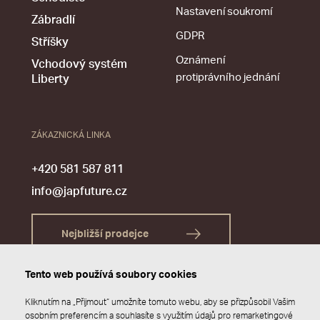
Nastavení soukromí
Zábradlí
GDPR
Stříšky
Oznámení
Vchodový systém
protiprávního jednání
Liberty
ZÁKAZNICKÁ LINKA
+420 581 587 811
info@japfuture.cz
Nejbližší prodejce
Tento web používá soubory cookies
Kliknutím na „Přijmout“ umožníte tomuto webu, aby se přizpůsobil Vašim
osobním preferencím a souhlasíte s využitím údajů pro remarketingové