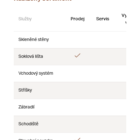
Vystave
Služby
Prodej
Servis
vzorky
Skleněné stěny
Ne
Ne
Ne
Ano
Soklová lišta
Ne
Ne
Vchodový systém
Ne
Ne
Ne
Stříšky
Ne
Ne
Ne
Zábradlí
Ne
Ne
Ne
Schodiště
Ne
Ne
Ne