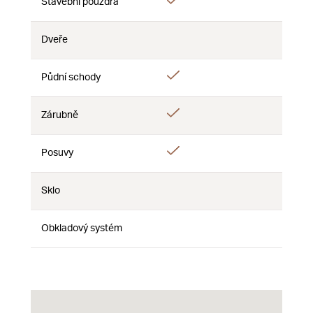
Ano
Stavební pouzdra
Ne
Ne
Dveře
Ne
Ne
Ne
Ano
Půdní schody
Ne
Ne
Ano
Zárubně
Ne
Ne
Ano
Posuvy
Ne
Ne
Sklo
Ne
Ne
Ne
Obkladový systém
Ne
Ne
Ne