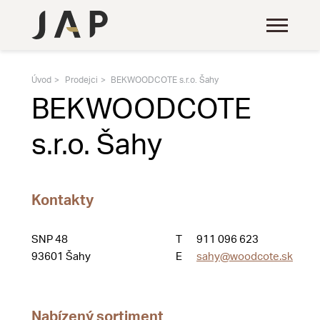
Úvod
Prodejci
BEKWOODCOTE s.r.o. Šahy
BEKWOODCOTE
s.r.o. Šahy
Kontakty
SNP 48
T
911 096 623
93601 Šahy
E
sahy@woodcote.sk
Nabízený sortiment