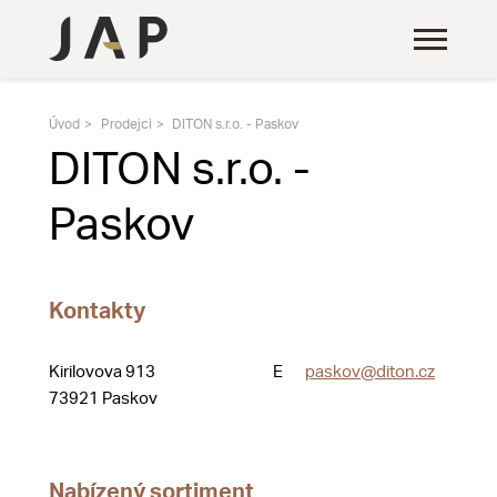
Úvod
Prodejci
DITON s.r.o. - Paskov
DITON s.r.o. -
Paskov
Kontakty
Kirilovova 913
E
paskov@diton.cz
73921 Paskov
Nabízený sortiment