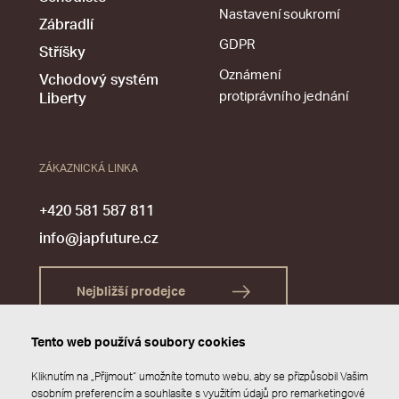
Nastavení soukromí
Zábradlí
GDPR
Stříšky
Oznámení
Vchodový systém
protiprávního jednání
Liberty
ZÁKAZNICKÁ LINKA
+420 581 587 811
info@japfuture.cz
Nejbližší prodejce
Tento web používá soubory cookies
Kliknutím na „Přijmout“ umožníte tomuto webu, aby se přizpůsobil Vašim
osobním preferencím a souhlasíte s využitím údajů pro remarketingové