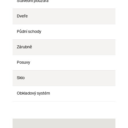
Stavební pouzdra
Ne
Ne
Ne
Dveře
Ne
Ne
Ne
Půdní schody
Ne
Ne
Ne
Zárubně
Ne
Ne
Ne
Posuvy
Ne
Ne
Ne
Sklo
Ne
Ne
Ne
Obkladový systém
Ne
Ne
Ne