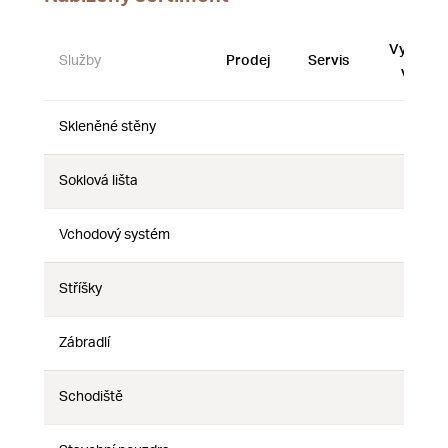
Vystave
Služby
Prodej
Servis
vzorky
Skleněné stěny
Ne
Ne
Ne
Soklová lišta
Ne
Ne
Ne
Ano
Vchodový systém
Ne
Ne
Stříšky
Ne
Ne
Ne
Zábradlí
Ne
Ne
Ne
Schodiště
Ne
Ne
Ne