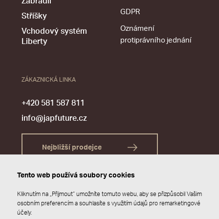
Zábradlí
GDPR
Stříšky
Oznámení
Vchodový systém
protiprávního jednání
Liberty
ZÁKAZNICKÁ LINKA
+420 581 587 811
info@japfuture.cz
Nejbližší prodejce
Tento web používá soubory cookies
Kliknutím na „Přijmout“ umožníte tomuto webu, aby se přizpůsobil Vašim
osobním preferencím a souhlasíte s využitím údajů pro remarketingové
účely.