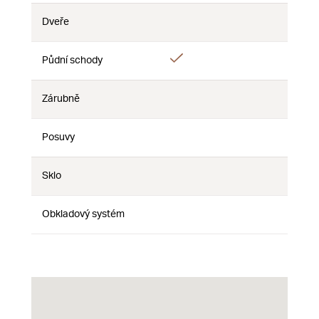
Dveře
Ne
Ne
Ne
Ano
Půdní schody
Ne
Ne
Zárubně
Ne
Ne
Ne
Posuvy
Ne
Ne
Ne
Sklo
Ne
Ne
Ne
Obkladový systém
Ne
Ne
Ne