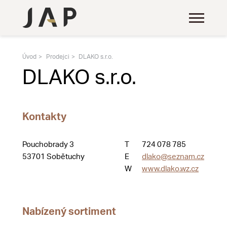
Úvod
Prodejci
DLAKO s.r.o.
DLAKO s.r.o.
Kontakty
Pouchobrady 3
T
724 078 785
53701 Sobětuchy
E
dlako@seznam.cz
W
www.dlako.wz.cz
Nabízený sortiment