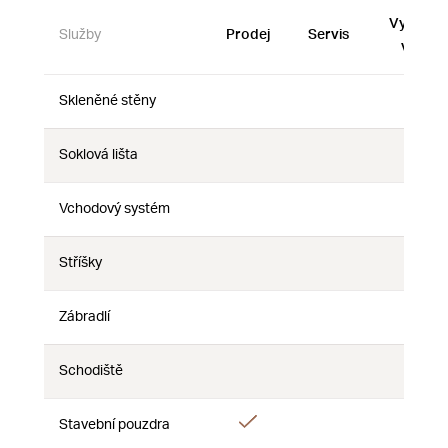
Vystave
Služby
Prodej
Servis
vzorky
Skleněné stěny
Ne
Ne
Ne
Soklová lišta
Ne
Ne
Ne
Vchodový systém
Ne
Ne
Ne
Stříšky
Ne
Ne
Ne
Zábradlí
Ne
Ne
Ne
Schodiště
Ne
Ne
Ne
Ano
Stavební pouzdra
Ne
Ne