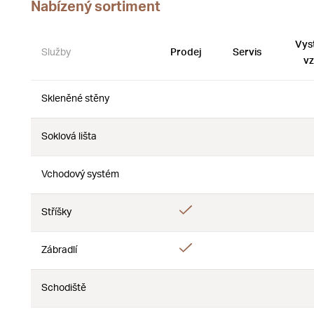
Nabízený sortiment
Vys
Služby
Prodej
Servis
vz
Skleněné stěny
Ne
Ne
Soklová lišta
Ne
Ne
Vchodový systém
Ne
Ne
Ano
Stříšky
Ne
Ano
Zábradlí
Ne
Schodiště
Ne
Ne