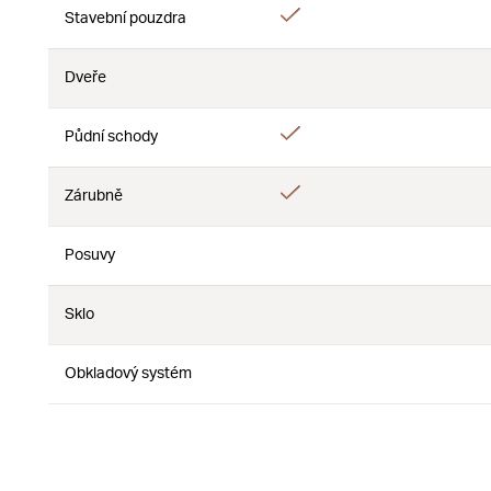
Ano
Stavební pouzdra
Ne
Dveře
Ne
Ne
Ano
Půdní schody
Ne
Ano
Zárubně
Ne
Posuvy
Ne
Ne
Sklo
Ne
Ne
Obkladový systém
Ne
Ne