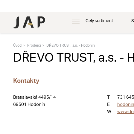
Celý sortiment
S
Úvod
Prodejci
DŘEVO TRUST, a.s. - Hodonín
DŘEVO TRUST, a.s. - 
Kontakty
Bratislavská 4495/14
T
731 645
69501 Hodonín
E
hodonin
W
www.dre