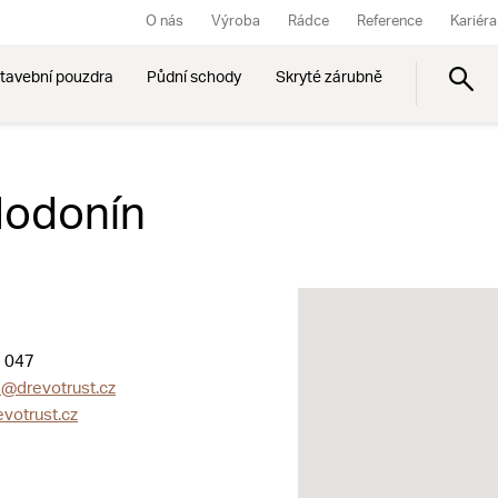
O nás
Výroba
Rádce
Reference
Kariéra
tavební pouzdra
Půdní schody
Skryté zárubně
Hodonín
 047
@drevotrust.cz
votrust.cz