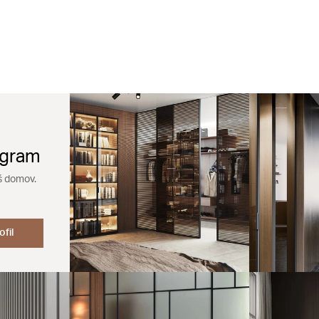
agram
š domov.
ofil