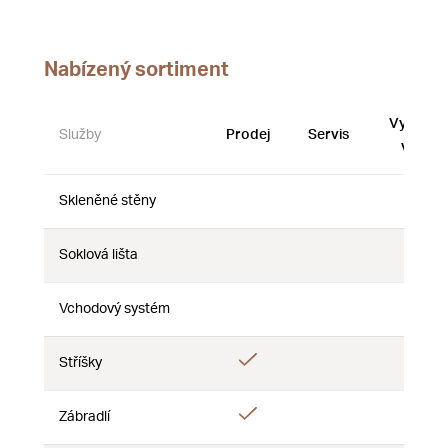
Nabízený sortiment
Vystave
Služby
Prodej
Servis
vzorky
Skleněné stěny
Ne
Ne
Ne
Soklová lišta
Ne
Ne
Ne
Vchodový systém
Ne
Ne
Ne
Ano
Stříšky
Ne
Ne
Ano
Zábradlí
Ne
Ne