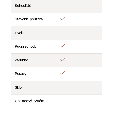
Schodiště
Ne
Ne
Ne
Ano
Stavební pouzdra
Ne
Ne
Dveře
Ne
Ne
Ne
Ano
Půdní schody
Ne
Ne
Ano
Zárubně
Ne
Ne
Ano
Posuvy
Ne
Ne
Sklo
Ne
Ne
Ne
Obkladový systém
Ne
Ne
Ne