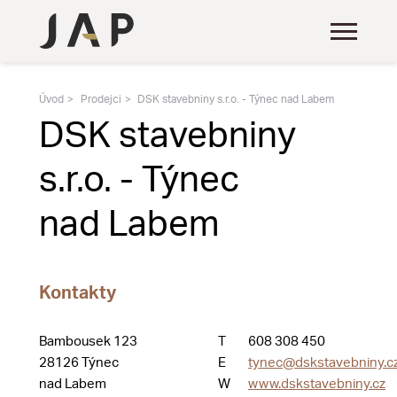
Úvod
Prodejci
DSK stavebniny s.r.o. - Týnec nad Labem
DSK stavebniny
s.r.o. - Týnec
nad Labem
Kontakty
Bambousek 123
T
608 308 450
28126 Týnec
E
tynec@dskstavebniny.c
nad Labem
W
www.dskstavebniny.cz