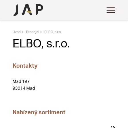
Úvod
Prodejci
ELBO, s.r.o.
ELBO, s.r.o.
Kontakty
Mad 197
93014 Mad
Nabízený sortiment
Vystave