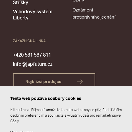
GDPR
Stříšky
Oznámení
Vchodový systém
protiprávního jednání
Liberty
ZÁKAZNICKÁ LINKA
+420 581 587 811
info@japfuture.cz
Nejbližší prodejce
Tento web používá soubory cookies
Kliknutím na „Přijmout“ umožníte tomuto webu, aby se přizpůsobil Vašim
osobním preferencím a souhlasíte s využitím údajů pro remarketingové
účely.