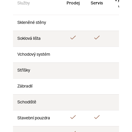
Služby
Prodej
Servis
vzorky
Skleněné stěny
Ne
Ne
Ne
Ano
Ano
Soklová lišta
Ne
Vchodový systém
Ne
Ne
Ne
Stříšky
Ne
Ne
Ne
Zábradlí
Ne
Ne
Ne
Schodiště
Ne
Ne
Ne
Ano
Ano
Ano
Stavební pouzdra