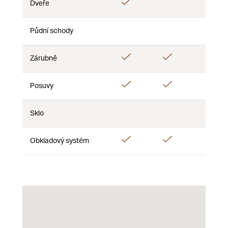
Ano
Ano
Dveře
Ne
Půdní schody
Ne
Ne
Ne
Ano
Ano
Ano
Zárubně
Ano
Ano
Posuvy
Ne
Sklo
Ne
Ne
Ne
Ano
Ano
Obkladový systém
Ne