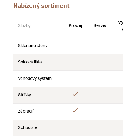
Nabízený sortiment
Vystave
Služby
Prodej
Servis
vzorky
Skleněné stěny
Ne
Ne
Ne
Soklová lišta
Ne
Ne
Ne
Vchodový systém
Ne
Ne
Ne
Ano
Stříšky
Ne
Ne
Ano
Zábradlí
Ne
Ne
Schodiště
Ne
Ne
Ne