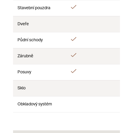
Ano
Stavební pouzdra
Ne
Ne
Dveře
Ne
Ne
Ne
Ano
Půdní schody
Ne
Ne
Ano
Zárubně
Ne
Ne
Ano
Posuvy
Ne
Ne
Sklo
Ne
Ne
Ne
Obkladový systém
Ne
Ne
Ne