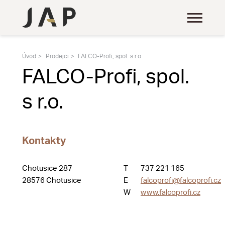
Úvod
Prodejci
FALCO-Profi, spol. s r.o.
FALCO-Profi, spol.
s r.o.
Kontakty
Chotusice 287
T
737 221 165
28576 Chotusice
E
falcoprofi@falcoprofi.cz
W
www.falcoprofi.cz