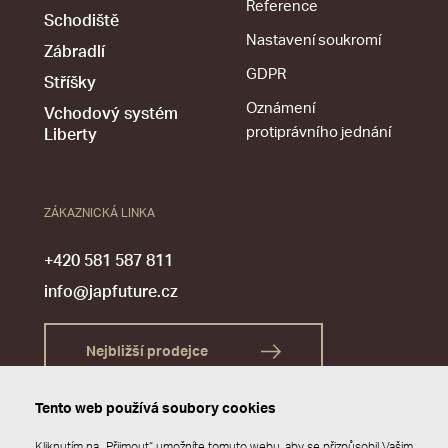
Reference
Schodiště
Nastavení soukromí
Zábradlí
GDPR
Stříšky
Oznámení
Vchodový systém
protiprávního jednání
Liberty
ZÁKAZNICKÁ LINKA
+420 581 587 811
info@japfuture.cz
Nejbližší prodejce
Tento web používá soubory cookies
Kliknutím na „Přijmout“ umožníte tomuto webu, aby se přizpůsobil Vašim